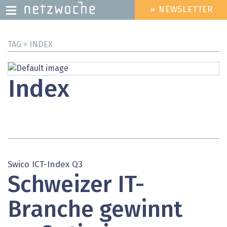
» NEWSLETTER
HEADER
MENU
Direkt
TAG > INDEX
zum
Inhalt
Index
Swico ICT-Index Q3
Schweizer IT-
Branche gewinnt