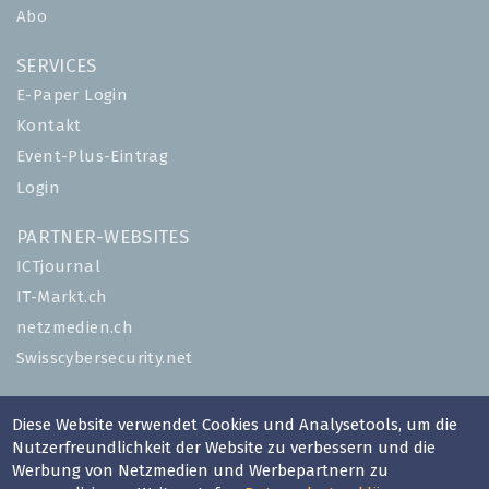
Abo
SERVICES
E-Paper Login
Kontakt
Event-Plus-Eintrag
Login
PARTNER-WEBSITES
ICTjournal
IT-Markt.ch
netzmedien.ch
Swisscybersecurity.net
© NETZMEDIEN AG 2026
Diese Website verwendet Cookies und Analysetools, um die
Impressum
Nutzerfreundlichkeit der Website zu verbessern und die
AGB
Werbung von Netzmedien und Werbepartnern zu