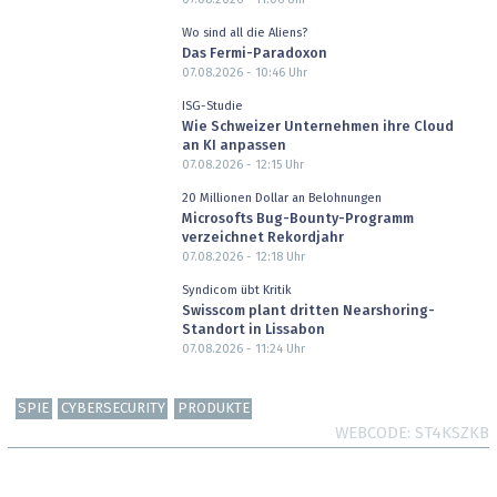
Wo sind all die Aliens?
Das Fermi-Paradoxon
07.08.2026 - 10:46
Uhr
ISG-Studie
Wie Schweizer Unternehmen ihre Cloud
an KI anpassen
07.08.2026 - 12:15
Uhr
20 Millionen Dollar an Belohnungen
Microsofts Bug-Bounty-Programm
verzeichnet Rekordjahr
07.08.2026 - 12:18
Uhr
Syndicom übt Kritik
Swisscom plant dritten Nearshoring-
Standort in Lissabon
07.08.2026 - 11:24
Uhr
SPIE
CYBERSECURITY
PRODUKTE
WEBCODE
ST4KSZKB