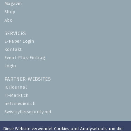
Magazin
Shop
Abo
SERVICES
E-Paper Login
Kontakt
Event-Plus-Eintrag
Login
PARTNER-WEBSITES
ICTjournal
IT-Markt.ch
netzmedien.ch
Swisscybersecurity.net
© NETZMEDIEN AG 2026
Diese Website verwendet Cookies und Analysetools, um die