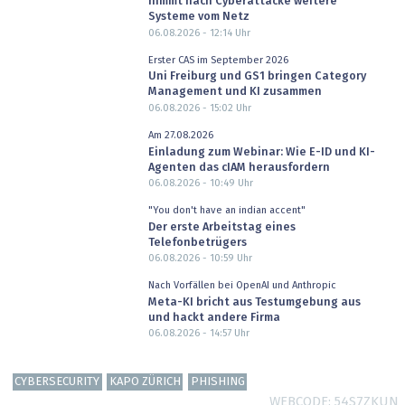
nimmt nach Cyberattacke weitere
Systeme vom Netz
06.08.2026 - 12:14
Uhr
Erster CAS im September 2026
Uni Freiburg und GS1 bringen Category
Management und KI zusammen
06.08.2026 - 15:02
Uhr
Am 27.08.2026
Einladung zum Webinar: Wie E-ID und KI-
Agenten das cIAM herausfordern
06.08.2026 - 10:49
Uhr
"You don't have an indian accent"
Der erste Arbeitstag eines
Telefonbetrügers
06.08.2026 - 10:59
Uhr
Nach Vorfällen bei OpenAI und Anthropic
Meta-KI bricht aus Testumgebung aus
und hackt andere Firma
06.08.2026 - 14:57
Uhr
CYBERSECURITY
KAPO ZÜRICH
PHISHING
WEBCODE
54S7ZKUN