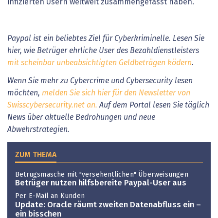
infizierten Usern weltweit zusammengefasst haben.
Paypal ist ein beliebtes Ziel für Cyberkriminelle. Lesen Sie
hier, wie Betrüger ehrliche User des Bezahldienstleisters
mit scheinbar unbeabsichtigten Geldbeträgen ködern
.
Wenn Sie mehr zu Cybercrime und Cybersecurity lesen
möchten,
melden Sie sich hier für den Newsletter von
Swisscybersecurity.net an.
Auf dem Portal lesen Sie täglich
News über aktuelle Bedrohungen und neue
Abwehrstrategien.
ZUM THEMA
Betrugsmasche mit "versehentlichen" Überweisungen
Betrüger nutzen hilfsbereite Paypal-User aus
Per E-Mail an Kunden
Update: Oracle räumt zweiten Datenabfluss ein –
ein bisschen