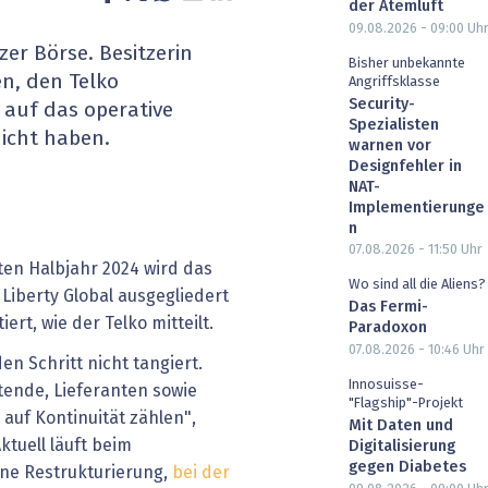
der Atemluft
heit wird digital
IT for Health
09.08.2026 - 09:00
Uh
er Börse. Besitzerin
Bisher unbekannte
chain
Artificial Intelligence
en, den Telko
Angriffsklasse
Security-
 auf das operative
Spezialisten
SGVO
Finance 2030
nicht haben.
warnen vor
Designfehler in
 Managed Services & Co.
Fintech & Insurtech
NAT-
Implementierunge
n
l Banking
Professional AV & Digital Signage
07.08.2026 - 11:50
Uhr
ten Halbjahr 2024 wird das
 Dossiers
» alle Specials
Wo sind all die Aliens?
iberty Global ausgegliedert
Das Fermi-
ert, wie der Telko mitteilt.
Paradoxon
07.08.2026 - 10:46
Uhr
en Schritt nicht tangiert.
Innosuisse-
ende, Lieferanten sowie
"Flagship"-Projekt
auf Kontinuität zählen",
Mit Daten und
Aktuell läuft beim
Digitalisierung
gegen Diabetes
ine Restrukturierung,
bei der