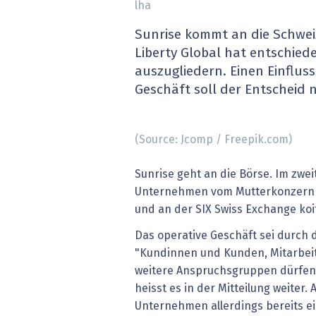
lha
» alle News
Gesund
Sunrise kommt an die Schweiz
Block
Liberty Global hat entschied
auszugliedern. Einen Einfluss
EU-D
Geschäft soll der Entscheid 
XaaS,
(Source: Jcomp / Freepik.com)
Digita
Sunrise geht an die Börse. Im zwei
» alle
Unternehmen vom Mutterkonzern L
und an der SIX Swiss Exchange koiti
Das operative Geschäft sei durch d
"Kundinnen und Kunden, Mitarbeit
weitere Anspruchsgruppen dürfen 
heisst es in der Mitteilung weiter. 
Unternehmen allerdings bereits e