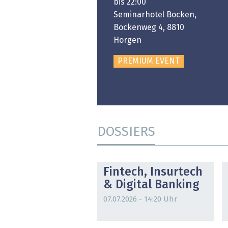
:00 bis 18:00
bis 22:00
ongresshaus Zürich
Seminarhotel Bocken,
Bockenweg 4, 8810
PREMIUM EVENT
Horgen
PREMIUM EVENT
DOSSIERS
DOSSIER
Fintech, Insurtech
& Digital Banking
07.07.2026 - 14:20 Uhr