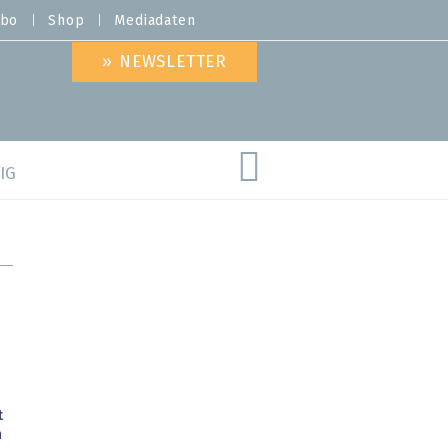
bo
Shop
Mediadaten
» NEWSLETTER
IG
are
t
n