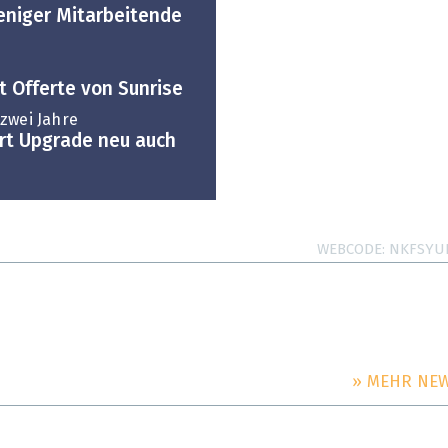
eniger Mitarbeitende
t Offerte von Sunrise
zwei Jahre
rt Upgrade neu auch
WEBCODE
NKFSYU
» MEHR NE