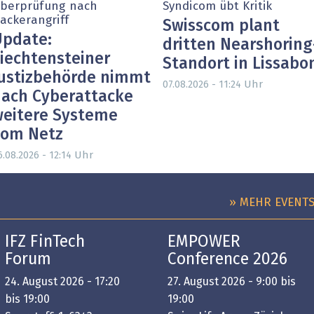
berprüfung nach
Syndicom übt Kritik
ackerangriff
Swisscom plant
pdate:
dritten Nearshoring
iechtensteiner
Standort in Lissabo
ustizbehörde nimmt
Uhr
07.08.2026 - 11:24
ach Cyberattacke
eitere Systeme
vom Netz
Uhr
6.08.2026 - 12:14
» MEHR EVENT
IFZ FinTech
EMPOWER
Forum
Conference 2026
24. August 2026 - 17:20
27. August 2026 - 9:00 bis
bis 19:00
19:00