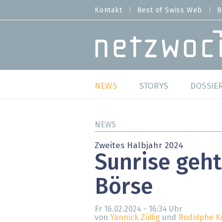
Direkt
Kontakt
Best of Swiss Web
B
HEADER
zum
MENU
Inhalt
MAIN NAVIGATION
NEWS
STORYS
DOSSIE
Live
Best o
NEWS
Wild Card
Best o
Zweites Halbjahr 2024
Sunrise geht
Studien
Best o
Börse
Meinungen
SAP S
Hands-on
Arbei
Fr 16.02.2024 - 16:34
Uhr
von
Yannick Züllig
und
Rodolphe Ko