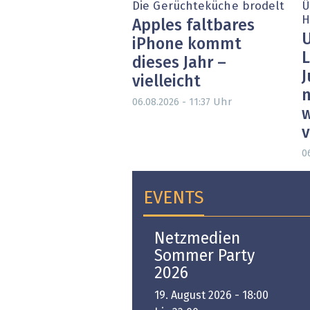
Die Gerüchteküche brodelt
Ü
H
Apples faltbares
U
iPhone kommt
L
dieses Jahr –
J
vielleicht
n
Uhr
06.08.2026 - 11:37
w
0
EVENTS
Open-i 2026 | The
Netzmedien
Swiss Innovation
Sommer Party
Platform
2026
6. November 2026 -
19. August 2026 - 18:00