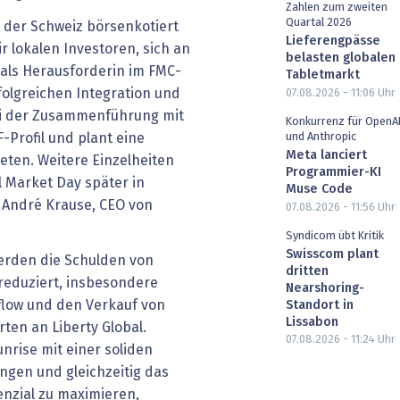
Zahlen zum zweiten
Quartal 2026
n der Schweiz börsenkotiert
Lieferengpässe
r lokalen Investoren, sich an
belasten globalen
 als Herausforderin im FMC-
Tabletmarkt
folgreichen Integration und
07.08.2026 - 11:06
Uhr
ei der Zusammenführung mit
Konkurrenz für OpenA
F-Profil und plant eine
und Anthropic
Meta lanciert
eten. Weitere Einzelheiten
Programmier-KI
l Market Day später in
Muse Code
 André Krause, CEO von
07.08.2026 - 11:56
Uhr
Syndicom übt Kritik
Swisscom plant
erden die Schulden von
dritten
 reduziert, insbesondere
Nearshoring-
flow und den Verkauf von
Standort in
Lissabon
ten an Liberty Global.
07.08.2026 - 11:24
Uhr
Sunrise mit einer soliden
ingen und gleichzeitig das
nzial zu maximieren,