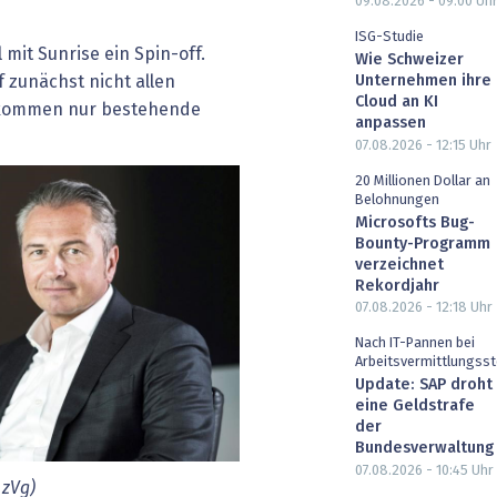
09.08.2026 - 09:00
Uh
ISG-Studie
 mit Sunrise ein Spin-off.
Wie Schweizer
Unternehmen ihre
 zunächst nicht allen
Cloud an KI
tt kommen nur bestehende
anpassen
07.08.2026 - 12:15
Uhr
20 Millionen Dollar an
Belohnungen
Microsofts Bug-
Bounty-Programm
verzeichnet
Rekordjahr
07.08.2026 - 12:18
Uhr
Nach IT-Pannen bei
Arbeitsvermittlungsst
Update: SAP droht
eine Geldstrafe
der
Bundesverwaltung
07.08.2026 - 10:45
Uhr
 zVg)