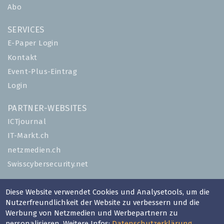
Abo
SERVICES
E-Paper Login
Kontakt
Event-Plus-Eintrag
Login
PARTNER-WEBSITES
ICTjournal
IT-Markt.ch
netzmedien.ch
Swisscybersecurity.net
© NETZMEDIEN AG 2026
Diese Website verwendet Cookies und Analysetools, um die
Impressum
Nutzerfreundlichkeit der Website zu verbessern und die
Werbung von Netzmedien und Werbepartnern zu
AGB
personalisieren. Weitere Infos:
Datenschutzerklärung