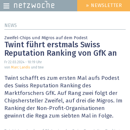
» NEWSLETTER
HEADER
MENU
Direkt
NEWS
zum
Inhalt
Zweifel-Chips und Migros auf dem Podest
Twint führt erstmals Swiss
Reputation Ranking von GfK an
Fr 22.03.2024 - 10:19
Uhr
von
Marc Landis
und tme
Twint schafft es zum ersten Mal aufs Podest
des Swiss Reputation Ranking des
Marktforschers GfK. Auf Rang zwei folgt der
Chipshersteller Zweifel, auf drei die Migros. Im
Ranking der Non-Profit-Organisationen
gewinnt die Rega zum siebten Mal in Folge.