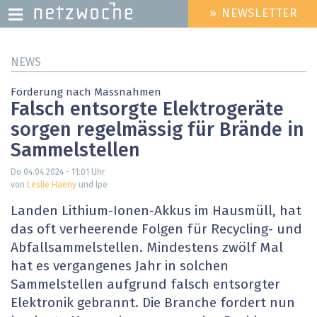
» NEWSLETTER
HEADER
MENU
Direkt
NEWS
zum
Inhalt
Forderung nach Massnahmen
Falsch entsorgte Elektrogeräte
sorgen regelmässig für Brände in
Sammelstellen
Do 04.04.2024 - 11:01
Uhr
von
Leslie Haeny
und lpe
Landen Lithium-Ionen-Akkus im Hausmüll, hat
das oft verheerende Folgen für Recycling- und
Abfallsammelstellen. Mindestens zwölf Mal
hat es vergangenes Jahr in solchen
Sammelstellen aufgrund falsch entsorgter
Elektronik gebrannt. Die Branche fordert nun