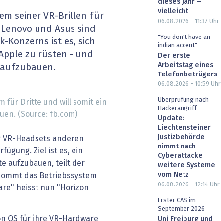
dieses Jahr –
heit wird digital
IT for Health
vielleicht
em seiner VR-Brillen für
06.08.2026 - 11:37
Uhr
, Lenovo und Asus sind
chain
Artificial Intelligence
"You don't have an
k-Konzerns ist es, sich
indian accent"
Apple zu rüsten - und
Der erste
SGVO
Finance 2030
Arbeitstag eines
t aufzubauen.
Telefonbetrügers
 Managed Services & Co.
Fintech & Insurtech
06.08.2026 - 10:59
Uhr
Überprüfung nach
 für Dritte und will somit ein
l Banking
Professional AV & Digital Signage
Hackerangriff
uen. (Source: fb.com)
Update:
 Dossiers
» alle Specials
Liechtensteiner
Justizbehörde
ür VR-Headsets anderen
nimmt nach
fügung. Ziel ist es, ein
Cyberattacke
e aufzubauen, teilt der
weitere Systeme
vom Netz
kommt das Betriebssystem
06.08.2026 - 12:14
Uhr
re" heisst nun "Horizon
Erster CAS im
September 2026
on OS für ihre VR-Hardware
Uni Freiburg und