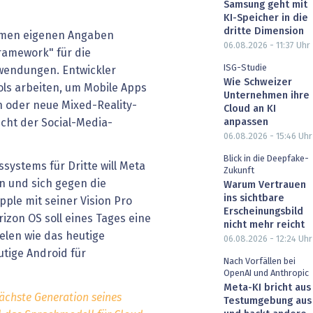
Samsung geht mit
KI-Speicher in die
dritte Dimension
hmen eigenen Angaben
06.08.2026 - 11:37
Uhr
ramework" für die
ISG-Studie
wendungen. Entwickler
Wie Schweizer
ols arbeiten, um Mobile Apps
Unternehmen ihre
n oder neue Mixed-Reality-
Cloud an KI
cht der Social-Media-
anpassen
06.08.2026 - 15:46
Uhr
Blick in die Deepfake-
systems für Dritte will Meta
Zukunft
n und sich gegen die
Warum Vertrauen
ins sichtbare
ple mit seiner Vision Pro
Erscheinungsbild
rizon OS soll eines Tages eine
nicht mehr reicht
elen wie das heutige
06.08.2026 - 12:24
Uhr
utige Android für
Nach Vorfällen bei
OpenAI und Anthropic
Meta-KI bricht aus
nächste Generation seines
Testumgebung aus