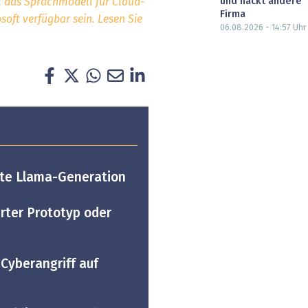
und hackt andere
l das Sprachmodell für Cloud-
Firma
oft verfügbar sein. Lesen Sie
06.08.2026 - 14:57
Uhr
ste Llama-Generation
erter Prototyp oder
Cyberangriff auf
n