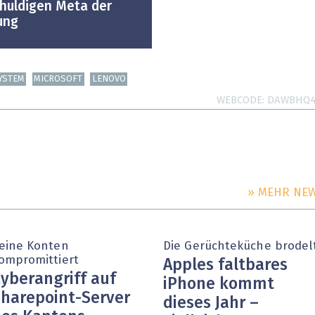
uldigen Meta der
ung
YSTEM
MICROSOFT
LENOVO
WEBCODE
DAWBHQ
» MEHR NE
eine Konten
Die Gerüchteküche brodel
ompromittiert
Apples faltbares
yberangriff auf
iPhone kommt
harepoint-Server
dieses Jahr –