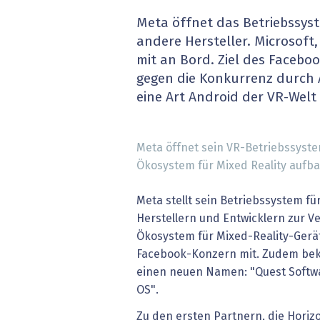
» alle News
Gesund
Meta öffnet das Betriebssyst
andere Hersteller. Microsoft
Block
mit an Bord. Ziel des Faceboo
gegen die Konkurrenz durch 
EU-D
eine Art Android der VR-Wel
XaaS,
Meta öffnet sein VR-Betriebssystem
Digita
Ökosystem für Mixed Reality aufba
» alle
Meta stellt sein Betriebssystem f
Herstellern und Entwicklern zur Ver
Ökosystem für Mixed-Reality-Gerät
Facebook-Konzern mit. Zudem be
einen neuen Namen: "Quest Softwa
OS".
Zu den ersten Partnern, die Horiz