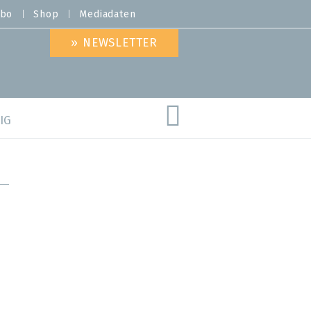
bo
Shop
Mediadaten
» NEWSLETTER
IG
are