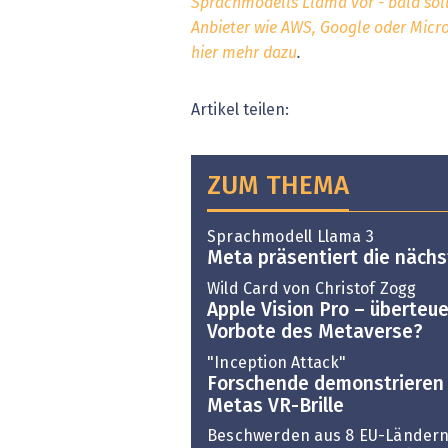
Sprachmodells Llama vor - bald sol
Anbieter wie AWS, Google oder Micros
hier mehr dazu
.
Artikel teilen:
ZUM THEMA
Sprachmodell Llama 3
Meta präsentiert die näch
Wild Card von Christof Zogg
Apple Vision Pro – überteu
Vorbote des Metaverse?
"Inception Attack"
Forschende demonstrieren 
Metas VR-Brille
Beschwerden aus 8 EU-Länder