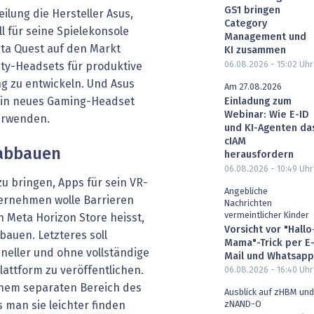
GS1 bringen
ilung die Hersteller Asus,
Category
ll für seine Spielekonsole
Management und
eta Quest auf den Markt
KI zusammen
06.08.2026 - 15:02
Uhr
ity-Headsets für produktive
g zu entwickeln. Und Asus
Am 27.08.2026
 ein neues Gaming-Headset
Einladung zum
Webinar: Wie E-ID
verwenden.
und KI-Agenten da
cIAM
 abbauen
herausfordern
06.08.2026 - 10:49
Uhr
u bringen, Apps für sein VR-
Angebliche
ernehmen wolle Barrieren
Nachrichten
vermeintlicher Kinder
 Meta Horizon Store heisst,
Vorsicht vor "Hallo
auen. Letzteres soll
Mama"-Trick per E
neller und ohne vollständige
Mail und Whatsapp
attform zu veröffentlichen.
06.08.2026 - 16:40
Uhr
inem separaten Bereich des
Ausblick auf zHBM und
 man sie leichter finden
zNAND-O