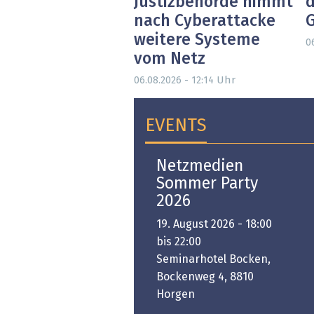
Justizbehörde nimmt
d
nach Cyberattacke
weitere Systeme
0
vom Netz
Uhr
06.08.2026 - 12:14
EVENTS
Open-i 2026 | The
Netzmedien
Swiss Innovation
Sommer Party
Platform
2026
6. November 2026 -
19. August 2026 - 18:00
:00 bis 18:00
bis 22:00
ongresshaus Zürich
Seminarhotel Bocken,
Bockenweg 4, 8810
PREMIUM EVENT
Horgen