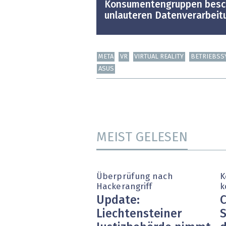
Konsumentengruppen besch
unlauteren Datenverarbeit
META
VR
VIRTUAL REALITY
BETRIEBSS
ASUS
MEIST GELESEN
Überprüfung nach
K
Hackerangriff
k
Update:
C
Liechtensteiner
S