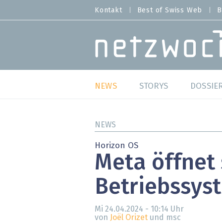
Direkt
Kontakt
Best of Swiss Web
B
HEADER
zum
MENU
Inhalt
MAIN NAVIGATION
NEWS
STORYS
DOSSIE
Live
Best o
NEWS
Wild Card
Best o
Horizon OS
Meta öffnet 
Studien
Best o
Betriebssys
Meinungen
SAP S
Hands-on
Arbei
Mi 24.04.2024 - 10:14
Uhr
von
Joël Orizet
und msc