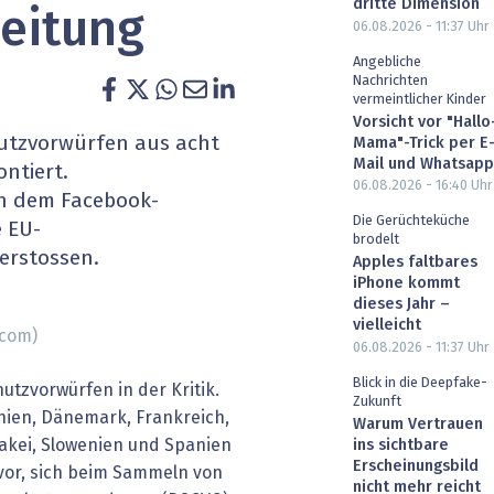
dritte Dimension
eitung
heit wird digital
IT for Health
06.08.2026 - 11:37
Uhr
Angebliche
chain
Artificial Intelligence
Nachrichten
vermeintlicher Kinder
Vorsicht vor "Hallo
SGVO
Finance 2030
hutzvorwürfen aus acht
Mama"-Trick per E
Mail und Whatsapp
ntiert.
 Managed Services & Co.
Fintech & Insurtech
06.08.2026 - 16:40
Uhr
n dem Facebook-
Die Gerüchteküche
e EU-
l Banking
Professional AV & Digital Signage
brodelt
erstossen.
Apples faltbares
iPhone kommt
 Dossiers
» alle Specials
dieses Jahr –
vielleicht
.com)
06.08.2026 - 11:37
Uhr
Blick in die Deepfake-
tzvorwürfen in der Kritik.
Zukunft
ien, Dänemark, Frankreich,
Warum Vertrauen
akei, Slowenien und Spanien
ins sichtbare
Erscheinungsbild
or, sich beim Sammeln von
nicht mehr reicht