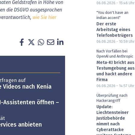
aaten Geldstrafen in Höhe von
06.08.2026 - 15:46
Uhr
gegen die DSGVO ausgesprochen
"You don't have an
 verantwortlich,
wie Sie hier
indian accent"
Der erste
Arbeitstag eines
Telefonbetrügers
06.08.2026 - 10:59
Uhr
Nach Vorfällen bei
OpenAI und Anthropic
Meta-KI bricht aus
Testumgebung aus
und hackt andere
Firma
zfragen auf
06.08.2026 - 14:57
Uhr
me Videos nach Kenia
Überprüfung nach
Hackerangriff
-Assistenten öffnen –
Update:
Liechtensteiner
ät
Justizbehörde
ervices anbieten
nimmt nach
Cyberattacke