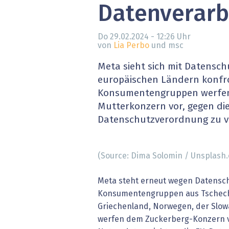
Datenverarb
» alle News
Gesund
Block
Do 29.02.2024 - 12:26
Uhr
von
Lia Perbo
und msc
EU-D
Meta sieht sich mit Datensc
europäischen Ländern konfro
XaaS,
Konsumentengruppen werfe
Mutterkonzern vor, gegen di
Digita
Datenschutzverordnung zu v
» alle
(Source: Dima Solomin / Unsplash
Meta steht erneut wegen Datenschu
Konsumentengruppen aus Tschech
Griechenland, Norwegen, der Slow
werfen dem Zuckerberg-Konzern v