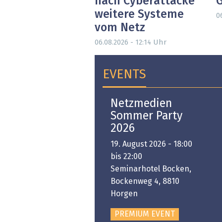
nach Cyberattacke
weitere Systeme
0
vom Netz
Uhr
06.08.2026 - 12:14
EVENTS
Open-i 2026 | The
Netzmedien
Swiss Innovation
Sommer Party
Platform
2026
6. November 2026 -
19. August 2026 - 18:00
:00 bis 18:00
bis 22:00
ongresshaus Zürich
Seminarhotel Bocken,
Bockenweg 4, 8810
PREMIUM EVENT
Horgen
PREMIUM EVENT