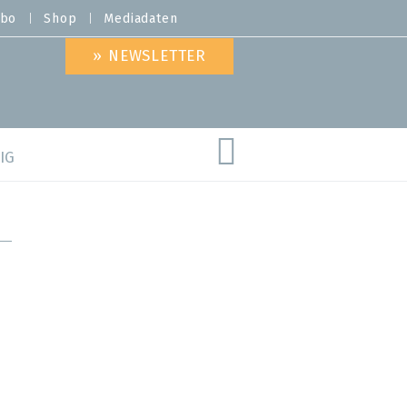
bo
Shop
Mediadaten
» NEWSLETTER
IG
are