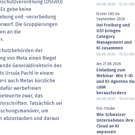
enschutzverordnung (DSGVO)
06.08.2026 - 12:24
Uhr
. Es gebe keine
Erster CAS im
hebung und -verarbeitung
September 2026
rwurf. Die Gruppierungen
Uni Freiburg und
GS1 bringen
en an die
Category
r.
Management und
KI zusammen
nschutzbehörden der
06.08.2026 - 15:02
Uhr
ng von Meta einen Riegel
Am 27.08.2026
etende Generaldirektorin des
Einladung zum
s Ursula Pachl in einem
Webinar: Wie E-ID
ters auch Metas kürzliche
und KI-Agenten da
cIAM
 dafür werbefreien
herausfordern
eteuerte zwar, das
06.08.2026 - 10:49
Uhr
rschriften. Tatsächlich sei
ISG-Studie
äuschungsmanöver, um
Wie Schweizer
rn abzustauben und daraus
Unternehmen ihre
Cloud an KI
anpassen