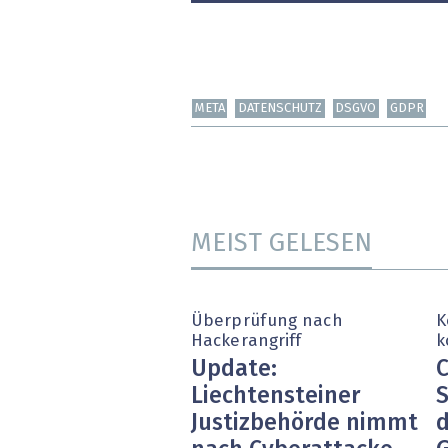
META
DATENSCHUTZ
DSGVO
GDPR
MEIST GELESEN
Überprüfung nach
K
Hackerangriff
k
Update:
C
Liechtensteiner
S
Justizbehörde nimmt
d