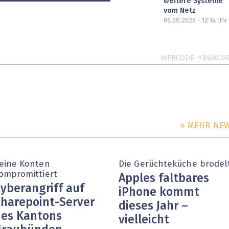
weitere Systeme
vom Netz
06.08.2026 - 12:14
Uhr
WEBCODE
YBWKCG
» MEHR NE
eine Konten
Die Gerüchteküche brodel
ompromittiert
Apples faltbares
yberangriff auf
iPhone kommt
harepoint-Server
dieses Jahr –
es Kantons
vielleicht