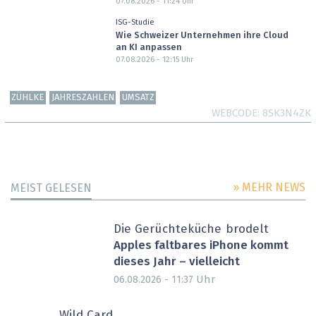
07.08.2026 - 11:24
Uhr
ISG-Studie
Wie Schweizer Unternehmen ihre Cloud
an KI anpassen
07.08.2026 - 12:15
Uhr
ZÜHLKE
JAHRESZAHLEN
UMSATZ
WEBCODE
8SK3N4ZK
» MEHR NEWS
MEIST GELESEN
Die Gerüchteküche brodelt
Apples faltbares iPhone kommt
dieses Jahr – vielleicht
Uhr
06.08.2026 - 11:37
Wild Card