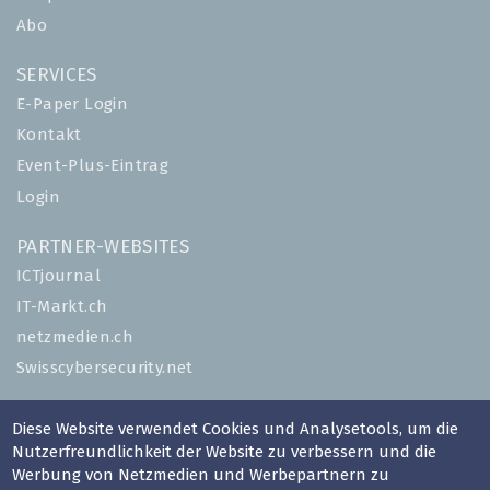
Abo
SERVICES
E-Paper Login
Kontakt
Event-Plus-Eintrag
Login
PARTNER-WEBSITES
ICTjournal
IT-Markt.ch
netzmedien.ch
Swisscybersecurity.net
© NETZMEDIEN AG 2026
Diese Website verwendet Cookies und Analysetools, um die
Impressum
Nutzerfreundlichkeit der Website zu verbessern und die
Werbung von Netzmedien und Werbepartnern zu
AGB