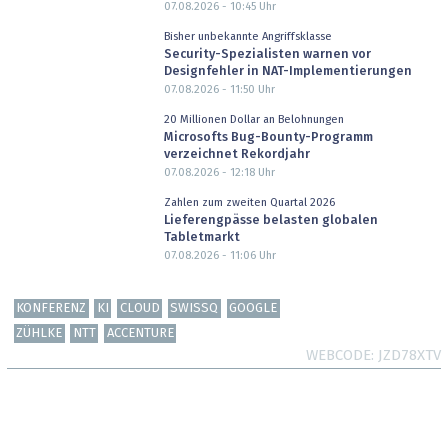
07.08.2026 - 10:45
Uhr
Bisher unbekannte Angriffsklasse
Security-Spezialisten warnen vor
Designfehler in NAT-Implementierungen
07.08.2026 - 11:50
Uhr
20 Millionen Dollar an Belohnungen
Microsofts Bug-Bounty-Programm
verzeichnet Rekordjahr
07.08.2026 - 12:18
Uhr
Zahlen zum zweiten Quartal 2026
Lieferengpässe belasten globalen
Tabletmarkt
07.08.2026 - 11:06
Uhr
KONFERENZ
KI
CLOUD
SWISSQ
GOOGLE
ZÜHLKE
NTT
ACCENTURE
WEBCODE
JZD78XTV