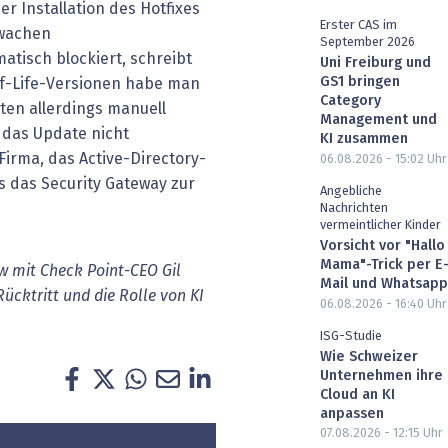
r Installation des Hotfixes
Erster CAS im
wachen
September 2026
tisch blockiert, schreibt
Uni Freiburg und
GS1 bringen
of-Life-Versionen habe man
Category
sten allerdings manuell
Management und
e das Update nicht
KI zusammen
 Firma, das Active-Directory-
06.08.2026 - 15:02
Uhr
s das Security Gateway zur
Angebliche
Nachrichten
vermeintlicher Kinder
Vorsicht vor "Hallo
Mama"-Trick per E
w mit Check Point-CEO Gil
Mail und Whatsapp
cktritt und die Rolle von KI
06.08.2026 - 16:40
Uhr
ISG-Studie
Wie Schweizer
Unternehmen ihre
Cloud an KI
anpassen
07.08.2026 - 12:15
Uhr