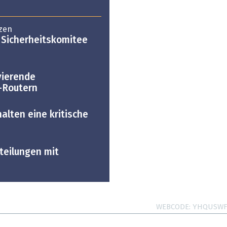
zen
 Sicherheitskomitee
vierende
-Routern
halten eine kritische
teilungen mit
WEBCODE
YHQUSW