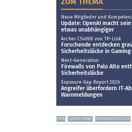
ZUM THEMA
Neue Mitglieder und Kompeten
Update: OpenAI macht sein
etwas unabhängiger
Archer C5400X von TP-Link
Forschende entdecken gra
Sicherheitslücke in Gaming
Next-Generation
Firewalls von Palo Alto ent
Sicherheitslücke
Exposure Gap Report 2026
Angreifer überfordern IT-Ab
Warnmeldungen
VPN
CHECK POINT
SICHERHEITSLÜCKE