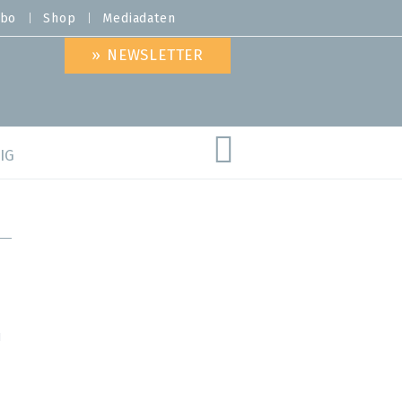
bo
Shop
Mediadaten
» NEWSLETTER
IG
are
I