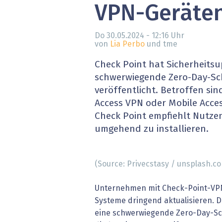
VPN-Geräte
» alle News
Gesund
Block
Do 30.05.2024 - 12:16
Uhr
von
Lia Perbo
und tme
EU-D
Check Point hat Sicherheitsu
schwerwiegende Zero-Day-Sc
XaaS,
veröffentlicht. Betroffen si
Access VPN oder Mobile Acce
Digita
Check Point empfiehlt Nutze
umgehend zu installieren.
» alle
(Source: Privecstasy / unsplash.c
Unternehmen mit Check-Point-VPN
Systeme dringend aktualisieren. D
eine schwerwiegende Zero-Day-Sc