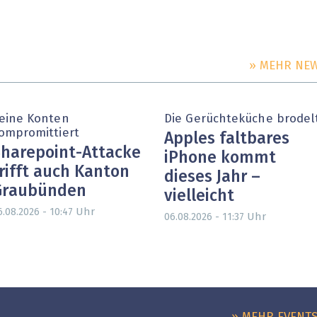
» MEHR NE
eine Konten
Die Gerüchteküche brodel
ompromittiert
Apples faltbares
harepoint-Attacke
iPhone kommt
rifft auch Kanton
dieses Jahr –
Graubünden
vielleicht
Uhr
6.08.2026 - 10:47
Uhr
06.08.2026 - 11:37