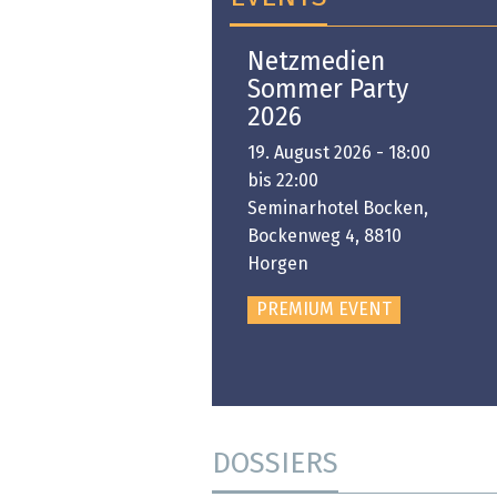
Open-i 2026 | The
Netzmedien
Swiss Innovation
Sommer Party
Platform
2026
6. November 2026 -
19. August 2026 - 18:00
:00 bis 18:00
bis 22:00
ongresshaus Zürich
Seminarhotel Bocken,
Bockenweg 4, 8810
PREMIUM EVENT
Horgen
PREMIUM EVENT
DOSSIERS