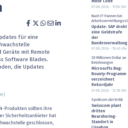
Muse Code
n
heit wird digital
IT for Health
07.08.2026 - 11:56
Uhr
Nach IT-Pannen bei
chain
Artificial Intelligence
Arbeitsvermittlungsst
Update: SAP droht
eine Geldstrafe
SGVO
Finance 2030
pdates für eine
der
Bundesverwaltung
hwachstelle
 Managed Services & Co.
Fintech & Insurtech
07.08.2026 - 10:45
Uhr
nd Geräte mit Remote
20 Millionen Dollar an
ss Software Blades.
l Banking
Professional AV & Digital Signage
Belohnungen
nden, die Updates
Microsofts Bug-
 Dossiers
» alle Specials
Bounty-Programm
verzeichnet
Rekordjahr
07.08.2026 - 12:18
Uhr
om)
Syndicom übt Kritik
Swisscom plant
-Produkten sollten ihre
dritten
er Sicherheitsanbieter hat
Nearshoring-
Standort in
hwachstelle geschlossen,
Lissabon