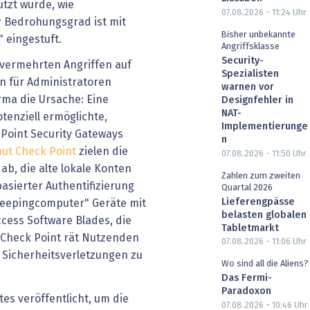
utzt wurde, wie
07.08.2026 - 11:24
Uhr
er Bedrohungsgrad ist mit
Bisher unbekannte
" eingestuft.
Angriffsklasse
Security-
 vermehrten Angriffen auf
Spezialisten
 für Administratoren
warnen vor
irma die Ursache: Eine
Designfehler in
NAT-
otenziell ermöglichte,
Implementierunge
Point Security Gateways
n
aut Check Point
zielen die
07.08.2026 - 11:50
Uhr
ab, die alte lokale Konten
Zahlen zum zweiten
basierter Authentifizierung
Quartal 2026
Lieferengpässe
Bleepingcomputer" Geräte mit
belasten globalen
cess Software Blades, die
Tabletmarkt
 Check Point rät Nutzenden
07.08.2026 - 11:06
Uhr
m Sicherheitsverletzungen zu
Wo sind all die Aliens?
Das Fermi-
Paradoxon
es veröffentlicht, um die
07.08.2026 - 10:46
Uhr