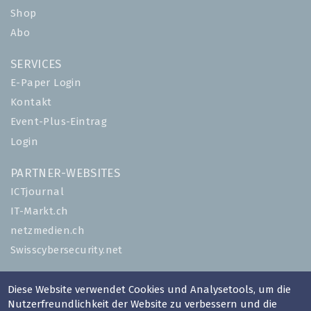
Shop
Abo
SERVICES
E-Paper Login
Kontakt
Event-Plus-Eintrag
Login
PARTNER-WEBSITES
ICTjournal
IT-Markt.ch
netzmedien.ch
Swisscybersecurity.net
© NETZMEDIEN AG 2026
Diese Website verwendet Cookies und Analysetools, um die
Impressum
Nutzerfreundlichkeit der Website zu verbessern und die