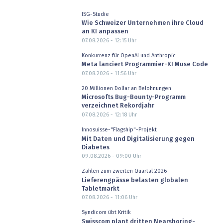
ISG-Studie
Wie Schweizer Unternehmen ihre Cloud
an KI anpassen
07.08.2026 - 12:15
Uhr
Konkurrenz für OpenAI und Anthropic
Meta lanciert Programmier-KI Muse Code
07.08.2026 - 11:56
Uhr
20 Millionen Dollar an Belohnungen
Microsofts Bug-Bounty-Programm
verzeichnet Rekordjahr
07.08.2026 - 12:18
Uhr
Innosuisse-"Flagship"-Projekt
Mit Daten und Digitalisierung gegen
Diabetes
09.08.2026 - 09:00
Uhr
Zahlen zum zweiten Quartal 2026
Lieferengpässe belasten globalen
Tabletmarkt
07.08.2026 - 11:06
Uhr
Syndicom übt Kritik
Swisscom plant dritten Nearshoring-