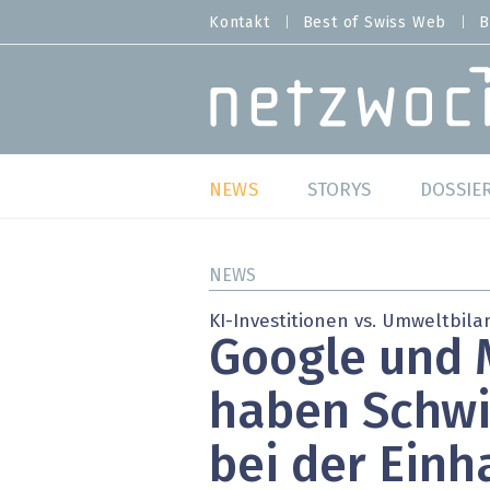
Direkt
Kontakt
Best of Swiss Web
B
HEADER
zum
MENU
Inhalt
MAIN NAVIGATION
NEWS
STORYS
DOSSIE
Live
Best o
NEWS
Wild Card
Best o
KI-Investitionen vs. Umweltbila
Google und 
Studien
Best o
haben Schwi
Meinungen
SAP S
bei der Einh
Hands-on
Arbei