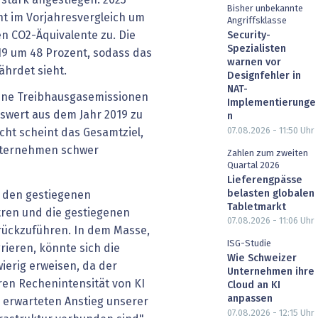
Bisher unbekannte
ht im Vorjahresvergleich um
Angriffsklasse
en CO2-Äquivalente zu. Die
Security-
Spezialisten
19 um 48 Prozent, sodass das
warnen vor
ährdet sieht.
Designfehler in
NAT-
eine Treibhausgasemissionen
Implementierunge
swert aus dem Jahr 2019 zu
n
07.08.2026 - 11:50
Uhr
cht scheint das Gesamtziel,
Unternehmen schwer
Zahlen zum zweiten
Quartal 2026
Lieferengpässe
belasten globalen
f den gestiegenen
Tabletmarkt
ren und die gestiegenen
07.08.2026 - 11:06
Uhr
urückzuführen. In dem Masse,
ISG-Studie
grieren, könnte sich die
Wie Schweizer
ierig erweisen, da der
Unternehmen ihre
en Rechenintensität von KI
Cloud an KI
anpassen
 erwarteten Anstieg unserer
07.08.2026 - 12:15
Uhr