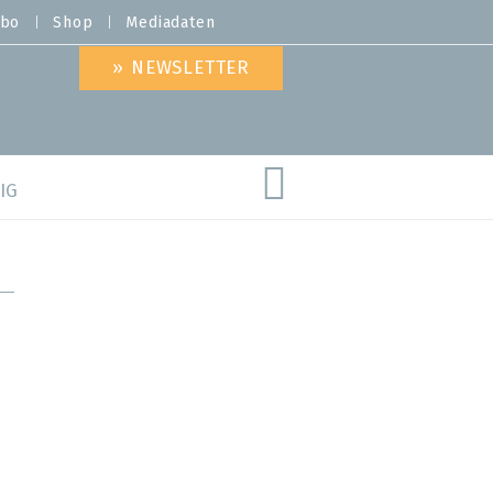
bo
Shop
Mediadaten
» NEWSLETTER
IG
are