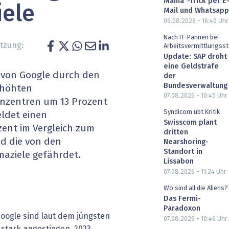
Mama"-Trick per E
iele
heit wird digital
IT for Health
Mail und Whatsapp
06.08.2026 - 16:40
Uhr
chain
Artificial Intelligence
Nach IT-Pannen bei
tzung:
Arbeitsvermittlungsst
Update: SAP droht
SGVO
Finance 2030
eine Geldstrafe
n von Google durch den
der
 Managed Services & Co.
Fintech & Insurtech
Bundesverwaltung
rhöhten
07.08.2026 - 10:45
Uhr
enzentren um 13 Prozent
l Banking
Professional AV & Digital Signage
Syndicom übt Kritik
eldet einen
Swisscom plant
zent im Vergleich zum
 Dossiers
» alle Specials
dritten
nd die von den
Nearshoring-
Standort in
aziele gefährdet.
Lissabon
07.08.2026 - 11:24
Uhr
Wo sind all die Aliens?
Das Fermi-
Paradoxon
oogle sind laut dem jüngsten
07.08.2026 - 10:46
Uhr
stark angestiegen. 2023