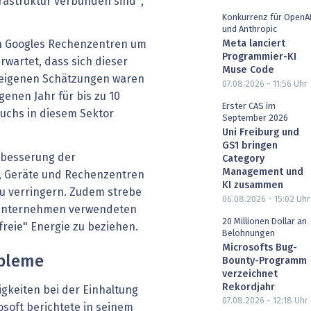
frastruktur verbunden sind",
Konkurrenz für OpenA
und Anthropic
Meta lanciert
on Googles Rechenzentren um
Programmier-KI
wartet, dass sich dieser
Muse Code
 eigenen Schätzungen waren
07.08.2026 - 11:56
Uhr
enen Jahr für bis zu 10
Erster CAS im
uchs in diesem Sektor
September 2026
Uni Freiburg und
GS1 bringen
rbesserung der
Category
Management und
e, Geräte und Rechenzentren
KI zusammen
zu verringern. Zudem strebe
06.08.2026 - 15:02
Uhr
m Unternehmen verwendeten
20 Millionen Dollar an
reie" Energie zu beziehen.
Belohnungen
Microsofts Bug-
obleme
Bounty-Programm
verzeichnet
Rekordjahr
igkeiten bei der Einhaltung
07.08.2026 - 12:18
Uhr
osoft berichtete in seinem