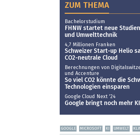
ZUM THEMA
Bachelorstudium
FHNW startet neue Studien
und Umwelttechnik
4,7 Millionen Franken
Schweizer Start-up Helio s
CO2-neutrale Cloud
Berechnungen von Digitalswitz
und Accenture
So viel CO2 könnte die Schw
Technologien einsparen
Google Cloud Next '24
Google bringt noch mehr KI 
GOOGLE
MICROSOFT
KI
UMWELT
KLI