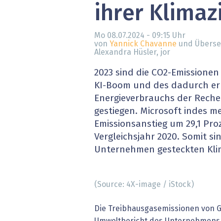
ihrer Klimaz
» alle News
Gesund
Block
Mo 08.07.2024 - 09:15
Uhr
von
Yannick Chavanne
und Überse
Alexandra Hüsler, jor
EU-D
2023 sind die CO2-Emissione
XaaS,
KI-Boom und des dadurch e
Energieverbrauchs der Rech
Digita
gestiegen. Microsoft indes m
Emissionsanstieg um 29,1 Pro
» alle
Vergleichsjahr 2020. Somit si
Unternehmen gesteckten Klim
(Source: 4X-image / iStock)
Die Treibhausgasemissionen von G
Umweltbericht des Unternehmens 