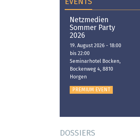
EVENTS
Open-i 2026 | The
Netzmedien
Swiss Innovation
Sommer Party
Platform
2026
6. November 2026 -
19. August 2026 - 18:00
:00 bis 18:00
bis 22:00
ongresshaus Zürich
Seminarhotel Bocken,
Bockenweg 4, 8810
PREMIUM EVENT
Horgen
PREMIUM EVENT
DOSSIERS