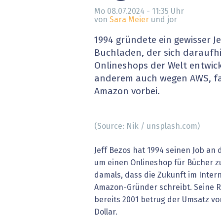
» alle News
Gesund
Mo 08.07.2024 - 11:35
Uhr
von
Sara Meier
und jor
Block
1994 gründete ein gewisser Je
Buchladen, der sich daraufh
EU-D
Onlineshops der Welt entwick
anderem auch wegen AWS, fa
XaaS,
Amazon vorbei.
Digita
(Source: Nik / unsplash.com)
» alle
Jeff Bezos hat 1994 seinen Job an 
um einen Onlineshop für Bücher zu
damals, dass die Zukunft im Interne
Amazon-Gründer schreibt. Seine R
bereits 2001 betrug der Umsatz vo
Dollar.