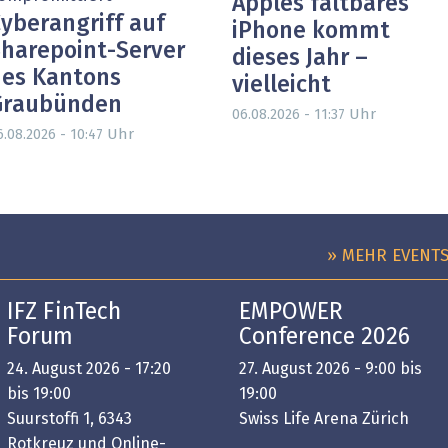
Apples faltbares
yberangriff auf
iPhone kommt
harepoint-Server
dieses Jahr –
es Kantons
vielleicht
Graubünden
Uhr
06.08.2026 - 11:37
Uhr
6.08.2026 - 10:47
» MEHR EVENT
IFZ FinTech
EMPOWER
Forum
Conference 2026
24. August 2026 - 17:20
27. August 2026 - 9:00 bis
bis 19:00
19:00
Suurstoffi 1, 6343
Swiss Life Arena Zürich
Rotkreuz und Online-