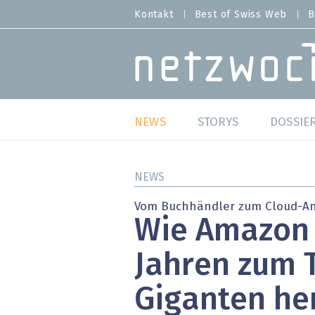
Direkt
Kontakt
Best of Swiss Web
B
HEADER
zum
MENU
Inhalt
MAIN NAVIGATION
NEWS
STORYS
DOSSIE
Live
Best o
NEWS
Wild Card
Best o
Vom Buchhändler zum Cloud-An
Wie Amazon 
Studien
Best o
Jahren zum 
Meinungen
SAP S
Giganten h
Hands-on
Arbei