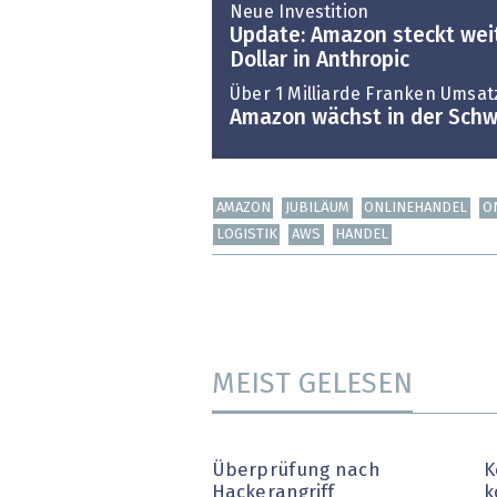
Neue Investition
Update: Amazon steckt weit
Dollar in Anthropic
Über 1 Milliarde Franken Umsat
Amazon wächst in der Schw
AMAZON
JUBILÄUM
ONLINEHANDEL
O
LOGISTIK
AWS
HANDEL
MEIST GELESEN
Überprüfung nach
K
Hackerangriff
k