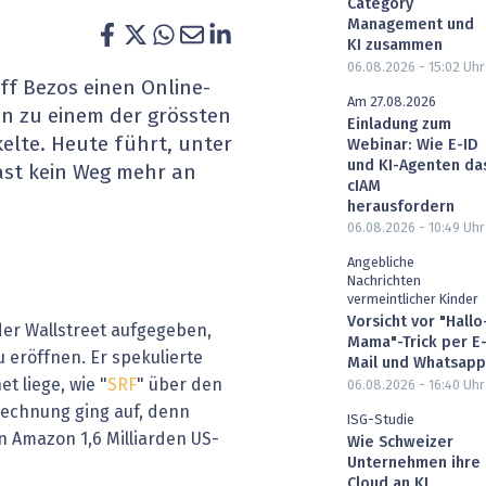
Category
heit wird digital
IT for Health
Management und
KI zusammen
06.08.2026 - 15:02
Uhr
chain
Artificial Intelligence
ff Bezos einen Online-
Am 27.08.2026
in zu einem der grössten
Einladung zum
SGVO
Finance 2030
elte. Heute führt, unter
Webinar: Wie E-ID
und KI-Agenten da
st kein Weg mehr an
 Managed Services & Co.
Fintech & Insurtech
cIAM
herausfordern
l Banking
Professional AV & Digital Signage
06.08.2026 - 10:49
Uhr
Angebliche
 Dossiers
» alle Specials
Nachrichten
vermeintlicher Kinder
Vorsicht vor "Hallo
der Wallstreet aufgegeben,
Mama"-Trick per E
 eröffnen. Er spekulierte
Mail und Whatsapp
t liege, wie "
SRF
" über den
06.08.2026 - 16:40
Uhr
echnung ging auf, denn
ISG-Studie
n Amazon 1,6 Milliarden US-
Wie Schweizer
Unternehmen ihre
Cloud an KI