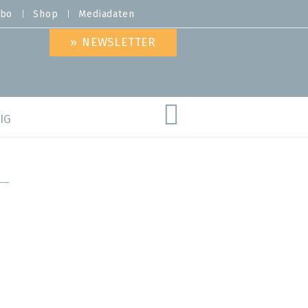
bo
Shop
Mediadaten
» NEWSLETTER
IG
are