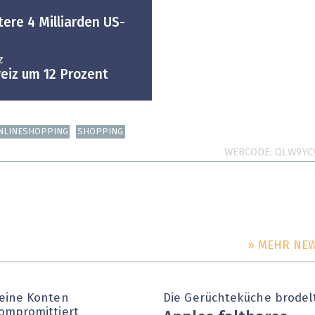
ere 4 Milliarden US-
z
eiz um 12 Prozent
NLINESHOPPING
SHOPPING
WEBCODE
QLW9YC
» MEHR NE
eine Konten
Die Gerüchteküche brodel
ompromittiert