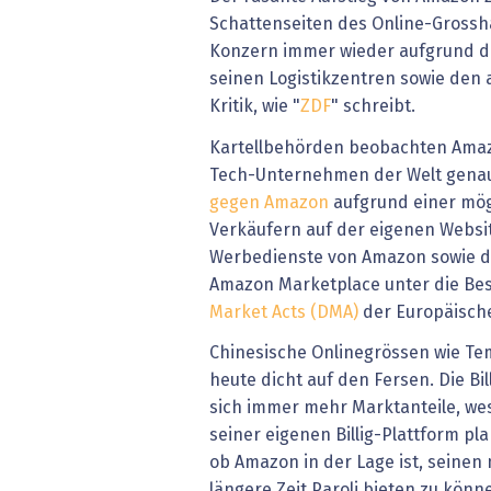
Schattenseiten des Online-Grossha
Konzern immer wieder aufgrund d
seinen Logistikzentren sowie den 
Kritik, wie "
ZDF
" schreibt.
Kartellbehörden beobachten Amazo
Tech-Unternehmen der Welt genau
gegen Amazon
aufgrund einer mög
Verkäufern auf der eigenen Websit
Werbedienste von Amazon sowie di
Amazon Marketplace unter die B
Market Acts (DMA)
der Europäisch
Chinesische Onlinegrössen wie Te
heute dicht auf den Fersen. Die Bi
sich immer mehr Marktanteile, we
seiner eigenen Billig-Plattform plan
ob Amazon in der Lage ist, seine
längere Zeit Paroli bieten zu könn