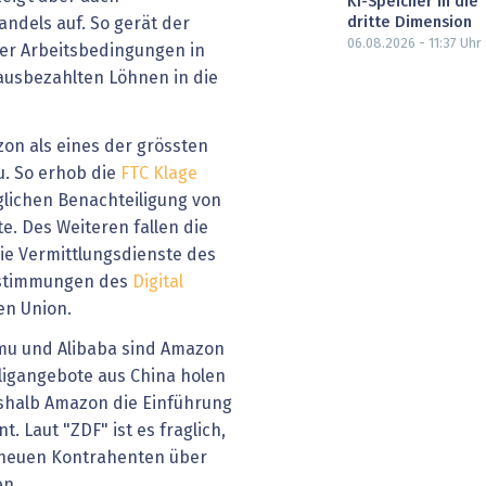
KI-Speicher in die
dritte Dimension
ndels auf. So gerät der
06.08.2026 - 11:37
Uhr
er Arbeitsbedingungen in
ausbezahlten Löhnen in die
n als eines der grössten
. So erhob die
FTC Klage
lichen Benachteiligung von
e. Des Weiteren fallen die
e Vermittlungsdienste des
estimmungen des
Digital
en Union.
mu und Alibaba sind Amazon
lligangebote aus China holen
shalb Amazon die Einführung
t. Laut "ZDF" ist es fraglich,
n neuen Kontrahenten über
en.