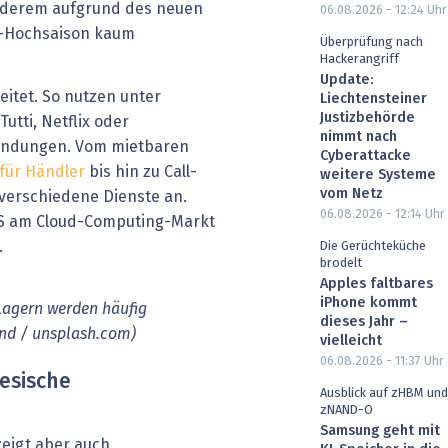
 anderem aufgrund des neuen
06.08.2026 - 12:24
Uhr
g-Hochsaison kaum
Überprüfung nach
Hackerangriff
Update:
eitet. So nutzen unter
Liechtensteiner
Justizbehörde
utti, Netflix oder
nimmt nach
wendungen. Vom mietbaren
Cyberattacke
für Händler
bis hin zu Call-
weitere Systeme
vom Netz
verschiedene Dienste an.
06.08.2026 - 12:14
Uhr
WS am Cloud-Computing-Markt
.
Die Gerüchteküche
brodelt
Apples faltbares
iPhone kommt
Lagern werden häufig
dieses Jahr –
and / unsplash.com)
vielleicht
06.08.2026 - 11:37
Uhr
esische
Ausblick auf zHBM und
zNAND-O
Samsung geht mit
zeigt aber auch