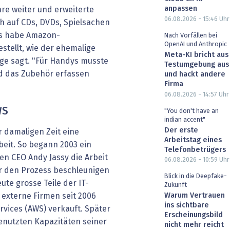
anpassen
re weiter und erweiterte
06.08.2026 - 15:46
Uhr
h auf CDs, DVDs, Spielsachen
es habe Amazon-
Nach Vorfällen bei
OpenAI und Anthropic
tellt, wie der ehemalige
Meta-KI bricht aus
e sagt. "Für Handys musste
Testumgebung aus
d das Zubehör erfassen
und hackt andere
Firma
06.08.2026 - 14:57
Uhr
WS
"You don't have an
indian accent"
Der erste
 damaligen Zeit eine
Arbeitstag eines
beit. So begann 2003 ein
Telefonbetrügers
en CEO Andy Jassy die Arbeit
06.08.2026 - 10:59
Uhr
r den Prozess beschleunigen
Blick in die Deepfake-
eute grosse Teile der IT-
Zukunft
Warum Vertrauen
 externe Firmen seit 2006
ins sichtbare
ices (AWS) verkauft. Später
Erscheinungsbild
enutzten Kapazitäten seiner
nicht mehr reicht