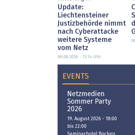
Update:
C
Liechtensteiner
S
Justizbehörde nimmt
d
nach Cyberattacke
weitere Systeme
0
vom Netz
Uhr
06.08.2026 - 12:14
EVENTS
Open-i 2026 | The
Netzmedien
Swiss Innovation
Sommer Party
Platform
2026
6. November 2026 -
19. August 2026 - 18:00
:00 bis 18:00
bis 22:00
ongresshaus Zürich
Seminarhotel Bocken,