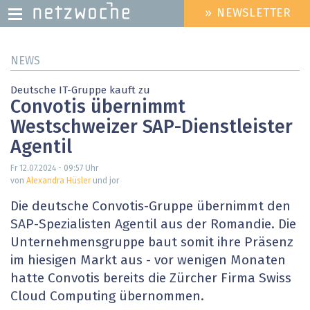
» NEWSLETTER
HEADER
MENU
Direkt
NEWS
zum
Inhalt
Deutsche IT-Gruppe kauft zu
Convotis übernimmt
Westschweizer SAP-Dienstleister
Agentil
Fr 12.07.2024 - 09:57
Uhr
von
Alexandra Hüsler
und jor
Die deutsche Convotis-Gruppe übernimmt den
SAP-Spezialisten Agentil aus der Romandie. Die
Unternehmensgruppe baut somit ihre Präsenz
im hiesigen Markt aus - vor wenigen Monaten
hatte Convotis bereits die Zürcher Firma Swiss
Cloud Computing übernommen.