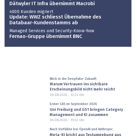
Dätwyler IT Infra übernimmt Macrobi
4000 Kunden migriert
Update: WWZ schliesst Übernahme des
Databaar-Kundenstamms ab
Managed Services und Security-Know-how
Fernao-Gruppe übernimmt BNC
Blick in die Deepfake-Zukunft
Warum Vertrauen ins sichtbare
Erscheinungsbild nicht mehr reicht
06.08.2026 - 12:24
Uhr
Erster CAS im September 2026
Uni Freiburg und GS1 bringen Category
Management und KI zusammen
06.08.2026 - 15:02
Uhr
Nach Vorfällen bei OpenAI und Anthropic
Meta-KI bricht aus Testumgebung aus