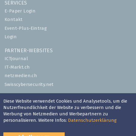
SERVICES
E-Paper Login
Kontakt
Event-Plus-Eintrag
Login
PARTNER-WEBSITES
ICTjournal
IT-Markt.ch
netzmedien.ch
Swisscybersecurity.net
© NETZMEDIEN AG 2026
Diese Website verwendet Cookies und Analysetools, um die
Impressum
Nutzerfreundlichkeit der Website zu verbessern und die
Werbung von Netzmedien und Werbepartnern zu
AGB
personalisieren. Weitere Infos:
Datenschutzerklärung
Nutzungsbestimmungen
Datenschutzerklärung