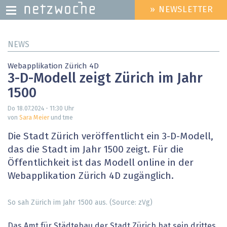
» NEWSLETTER
HEADER
MENU
Direkt
NEWS
zum
Inhalt
Webapplikation Zürich 4D
3-D-Modell zeigt Zürich im Jahr
1500
Do 18.07.2024 - 11:30
Uhr
von
Sara Meier
und tme
Die Stadt Zürich veröffentlicht ein 3-D-Modell,
das die Stadt im Jahr 1500 zeigt. Für die
Öffentlichkeit ist das Modell online in der
Webapplikation Zürich 4D zugänglich.
So sah Zürich im Jahr 1500 aus. (Source: zVg)
Das Amt für Städtebau der Stadt Zürich hat sein drittes