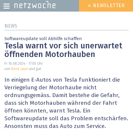
» NEWSLETTER
HEADER
MENU
Direkt
NEWS
zum
Inhalt
Softwareupdate soll Abhilfe schaffen
Tesla warnt vor sich unerwartet
öffnenden Motorhauben
Fr 16.08.2024 - 17:05
Uhr
von
René Jaun
und gal
In einigen E-Autos von Tesla funktioniert die
Verriegelung der Motorhaube nicht
ordnungsgemäss. Damit bestehe die Gefahr,
dass sich Motorhauben während der Fahrt
öffnen könnten, warnt Tesla. Ein
Softwareupdate soll das Problem entschärfen.
Ansonsten muss das Auto zum Service.