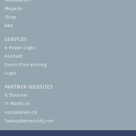
Mediadaten
Magazin
Shop
Abo
SERVICES
E-Paper Login
Kontakt
Event-Plus-Eintrag
Login
PARTNER-WEBSITES
ICTjournal
IT-Markt.ch
netzmedien.ch
Swisscybersecurity.net
© NETZMEDIEN AG 2026