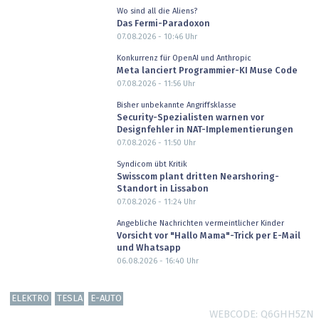
Wo sind all die Aliens?
Das Fermi-Paradoxon
07.08.2026 - 10:46
Uhr
Konkurrenz für OpenAI und Anthropic
Meta lanciert Programmier-KI Muse Code
07.08.2026 - 11:56
Uhr
Bisher unbekannte Angriffsklasse
Security-Spezialisten warnen vor
Designfehler in NAT-Implementierungen
07.08.2026 - 11:50
Uhr
Syndicom übt Kritik
Swisscom plant dritten Nearshoring-
Standort in Lissabon
07.08.2026 - 11:24
Uhr
Angebliche Nachrichten vermeintlicher Kinder
Vorsicht vor "Hallo Mama"-Trick per E-Mail
und Whatsapp
06.08.2026 - 16:40
Uhr
ELEKTRO
TESLA
E-AUTO
WEBCODE
Q6GHH5ZN