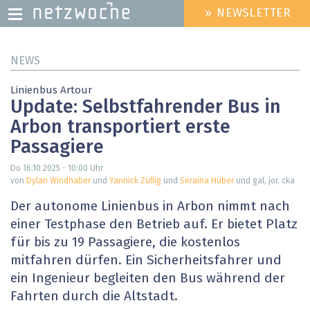
» NEWSLETTER
HEADER
MENU
Direkt
NEWS
zum
Inhalt
Linienbus Artour
Update: Selbstfahrender Bus in
Arbon transportiert erste
Passagiere
Do 16.10.2025 - 10:00
Uhr
von
Dylan Windhaber
und
Yannick Züllig
und
Seraina Huber
und gal, jor, cka
Der autonome Linienbus in Arbon nimmt nach
einer Testphase den Betrieb auf. Er bietet Platz
für bis zu 19 Passagiere, die kostenlos
mitfahren dürfen. Ein Sicherheitsfahrer und
ein Ingenieur begleiten den Bus während der
Fahrten durch die Altstadt.