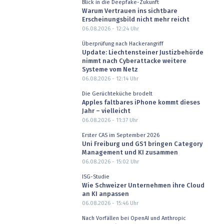
Blick in die Deepfake-Zukunft
Warum Vertrauen ins sichtbare
Erscheinungsbild nicht mehr reicht
06.08.2026 - 12:24
Uhr
Überprüfung nach Hackerangriff
Update: Liechtensteiner Justizbehörde
nimmt nach Cyberattacke weitere
Systeme vom Netz
06.08.2026 - 12:14
Uhr
Die Gerüchteküche brodelt
Apples faltbares iPhone kommt dieses
Jahr – vielleicht
06.08.2026 - 11:37
Uhr
Erster CAS im September 2026
Uni Freiburg und GS1 bringen Category
Management und KI zusammen
06.08.2026 - 15:02
Uhr
ISG-Studie
Wie Schweizer Unternehmen ihre Cloud
an KI anpassen
06.08.2026 - 15:46
Uhr
Nach Vorfällen bei OpenAI und Anthropic