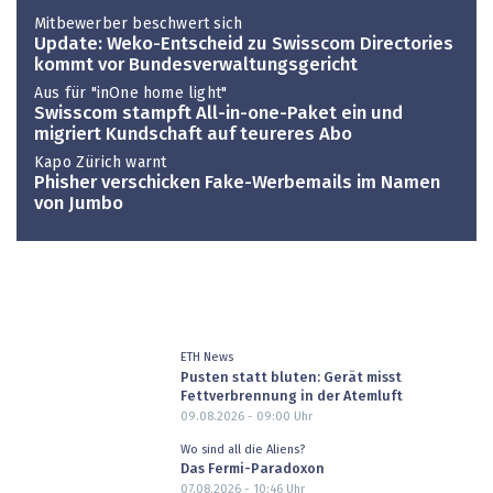
Mitbewerber beschwert sich
Update: Weko-Entscheid zu Swisscom Directories
kommt vor Bundesverwaltungsgericht
Aus für "inOne home light"
Swisscom stampft All-in-one-Paket ein und
migriert Kundschaft auf teureres Abo
Kapo Zürich warnt
Phisher verschicken Fake-Werbemails im Namen
von Jumbo
ETH News
Pusten statt bluten: Gerät misst
Fettverbrennung in der Atemluft
09.08.2026 - 09:00
Uhr
Wo sind all die Aliens?
Das Fermi-Paradoxon
07.08.2026 - 10:46
Uhr