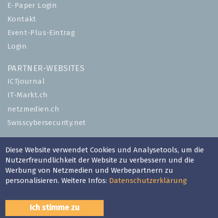
E-Paper Login
Kontakt
Event-Plus-Eintrag
Login
PARTNER-WEBSITES
ICTjournal
IT-Markt.ch
netzmedien.ch
Swisscybersecurity.net
© NETZMEDIEN AG 2026
Diese Website verwendet Cookies und Analysetools, um die
Impressum
Nutzerfreundlichkeit der Website zu verbessern und die
Werbung von Netzmedien und Werbepartnern zu
AGB
personalisieren. Weitere Infos:
Datenschutzerklärung
Nutzungsbestimmungen
Datenschutzerklärung
Ich stimme zu