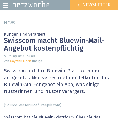
» NEWSLETTER
HEADER
MENU
Direkt
NEWS
zum
Inhalt
Kunden sind verärgert
Swisscom macht Bluewin-Mail-
Angebot kostenpflichtig
Mo 23.09.2024 - 16:08
Uhr
von
Gayathri Albert
und rja
Swisscom hat ihre Bluewin-Plattform neu
aufgesetzt. Neu verrechnet der Telko für das
Bluewin-Mail-Angebot ein Abo, was einige
Nutzerinnen und Nutzer verärgert.
(Source: vectorjuice/Freepik.com)
Swisscom hat die Bluewin-Plattform, über die das