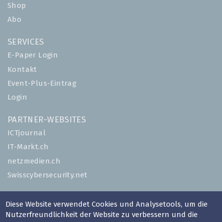
Shop
Abo
SERVICES
E-Paper Login
Kontakt
Event-Plus-Eintrag
Login
PARTNER-WEBSITES
ICTjournal
IT-Markt.ch
netzmedien.ch
Swisscybersecurity.net
© NETZMEDIEN AG 2026
Diese Website verwendet Cookies und Analysetools, um die
Impressum
Nutzerfreundlichkeit der Website zu verbessern und die