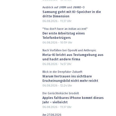
Ausblick auf zHBM und zNAND-O
Samsung geht mit KI-Speicher in die
dritte Dimension
06.08.2026 - 11:37
Uhr
"You don't have an indian accent"
Der erste Arbeitstag eines
Telefonbetrügers
06.08.2026 - 10:59
Uhr
Nach Vorfällen bei OpenAI und Anthropic
Meta-KI bricht aus Testumgebung aus
und hackt andere Firma
06.08.2026 - 14:57
Uhr
Blick in die Deepfake-Zukunft
Warum Vertrauen ins sichtbare
Erscheinungsbild nicht mehr reicht
06.08.2026 - 12:24
Uhr
Die Gerüchteküche brodelt
Apples faltbares iPhone kommt dieses
Jahr – vielleicht
06.08.2026 - 11:37
Uhr
Am 27.08.2026