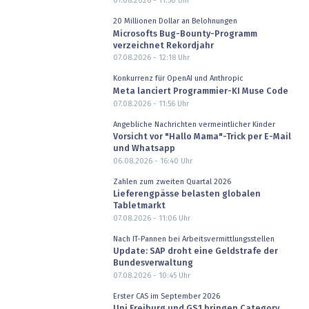
07.08.2026 - 11:50
Uhr
20 Millionen Dollar an Belohnungen
Microsofts Bug-Bounty-Programm
verzeichnet Rekordjahr
07.08.2026 - 12:18
Uhr
Konkurrenz für OpenAI und Anthropic
Meta lanciert Programmier-KI Muse Code
07.08.2026 - 11:56
Uhr
Angebliche Nachrichten vermeintlicher Kinder
Vorsicht vor "Hallo Mama"-Trick per E-Mail
und Whatsapp
06.08.2026 - 16:40
Uhr
Zahlen zum zweiten Quartal 2026
Lieferengpässe belasten globalen
Tabletmarkt
07.08.2026 - 11:06
Uhr
Nach IT-Pannen bei Arbeitsvermittlungsstellen
Update: SAP droht eine Geldstrafe der
Bundesverwaltung
07.08.2026 - 10:45
Uhr
Erster CAS im September 2026
Uni Freiburg und GS1 bringen Category