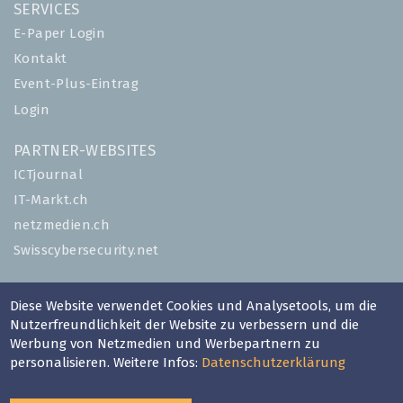
SERVICES
E-Paper Login
Kontakt
Event-Plus-Eintrag
Login
PARTNER-WEBSITES
ICTjournal
IT-Markt.ch
netzmedien.ch
Swisscybersecurity.net
© NETZMEDIEN AG 2026
Diese Website verwendet Cookies und Analysetools, um die
Impressum
Nutzerfreundlichkeit der Website zu verbessern und die
AGB
Werbung von Netzmedien und Werbepartnern zu
personalisieren. Weitere Infos:
Datenschutzerklärung
Nutzungsbestimmungen
Datenschutzerklärung