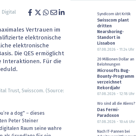
heit wird digital
IT for Health
 Digital
Syndicom übt Kritik
Swisscom plant
chain
Artificial Intelligence
dritten
maximales Vertrauen im
Nearshoring-
SGVO
Finance 2030
lifizierte elektronische
Standort in
Lissabon
liche elektronische
 Managed Services & Co.
Fintech & Insurtech
07.08.2026 - 11:24
Uhr
Basis. Die QES ermöglicht
20 Millionen Dollar an
 Interaktionen. Für die
l Banking
Professional AV & Digital Signage
Belohnungen
Geduld.
Microsofts Bug-
Bounty-Programm
 Dossiers
» alle Specials
verzeichnet
Rekordjahr
tal Trust, Swisscom. (Source:
07.08.2026 - 12:18
Uhr
Wo sind all die Aliens?
Das Fermi-
u’re a dog" – dieses
Paradoxon
ten Peter Steiner
07.08.2026 - 10:46
Uhr
m digitalen Raum seine wahre
Nach IT-Pannen bei
n als Grundlage für ein