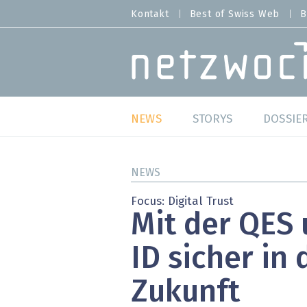
Direkt
Kontakt
Best of Swiss Web
B
HEADER
zum
MENU
Inhalt
MAIN NAVIGATION
NEWS
STORYS
DOSSIE
Live
Best o
NEWS
Wild Card
Best o
Focus: Digital Trust
Mit der QES 
Studien
Best o
ID sicher in 
Meinungen
SAP S
Zukunft
Hands-on
Arbei