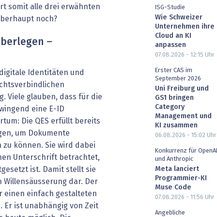
t somit alle drei erwähnten
ISG-Studie
Wie Schweizer
 überhaupt noch?
Unternehmen ihre
Cloud an KI
 überlegen –
anpassen
07.08.2026 - 12:15
Uhr
Erster CAS im
digitale Identitäten und
September 2026
echtsverbindlichen
Uni Freiburg und
. Viele glauben, dass für die
GS1 bringen
Category
wingend eine E-ID
Management und
rrtum: Die QES erfüllt bereits
KI zusammen
ngen, um Dokumente
06.08.2026 - 15:02
Uhr
n zu können. Sie wird dabei
Konkurrenz für OpenA
chen Unterschrift betrachtet,
und Anthropic
Meta lanciert
esetzt ist. Damit stellt sie
Programmier-KI
n Willensäusserung dar. Der
Muse Code
r einen einfach gestalteten
07.08.2026 - 11:56
Uhr
 Er ist unabhängig von Zeit
Angebliche