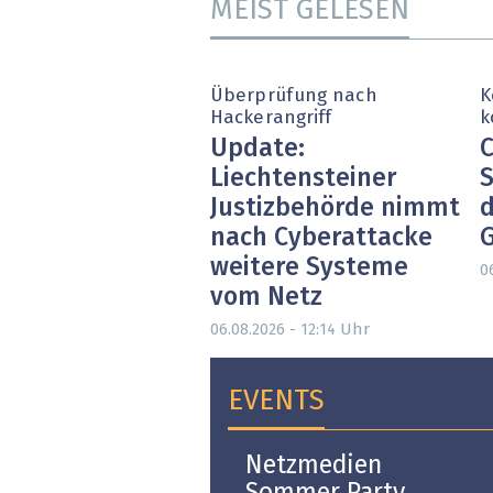
MEIST GELESEN
Überprüfung nach
K
Hackerangriff
k
Update:
C
Liechtensteiner
S
Justizbehörde nimmt
d
nach Cyberattacke
weitere Systeme
0
vom Netz
Uhr
06.08.2026 - 12:14
EVENTS
Open-i 2026 | The
Netzmedien