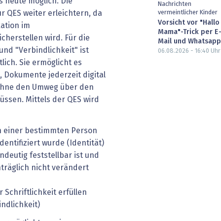
s heute möglich. Die
Nachrichten
vermeintlicher Kinder
r QES weiter erleichtern, da
Vorsicht vor "Hallo
kation im
Mama"-Trick per E
cherstellen wird. Für die
Mail und Whatsapp
nd "Verbindlichkeit" ist
06.08.2026 - 16:40
Uhr
lich. Sie ermöglicht es
Dokumente jederzeit digital
 ohne den Umweg über den
üssen. Mittels der QES wird
on einer bestimmten Person
entifiziert wurde (Identität)
ndeutig feststellbar ist und
träglich nicht verändert
 Schriftlichkeit erfüllen
ndlichkeit)