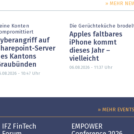
» MEHR NE
eine Konten
Die Gerüchteküche brodel
ompromittiert
Apples faltbares
yberangriff auf
iPhone kommt
harepoint-Server
dieses Jahr –
es Kantons
vielleicht
Graubünden
Uhr
06.08.2026 - 11:37
Uhr
6.08.2026 - 10:47
» MEHR EVENT
IFZ FinTech
EMPOWER