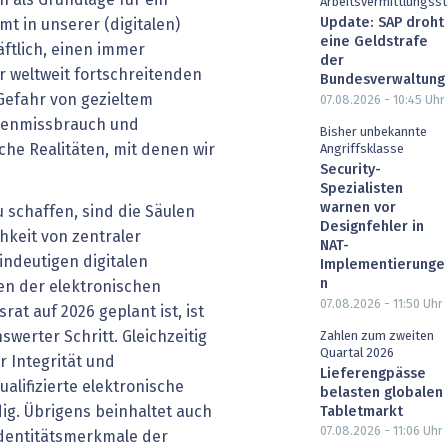
Arbeitsvermittlungsst
Update: SAP droht
t in unserer (digitalen)
eine Geldstrafe
äftlich, einen immer
der
er weltweit fortschreitenden
Bundesverwaltung
 Gefahr von gezieltem
07.08.2026 - 10:45
Uhr
atenmissbrauch und
Bisher unbekannte
che Realitäten, mit denen wir
Angriffsklasse
Security-
Spezialisten
warnen vor
 schaffen, sind die Säulen
Designfehler in
chkeit von zentraler
NAT-
indeutigen digitalen
Implementierunge
n
en der elektronischen
07.08.2026 - 11:50
Uhr
rat auf 2026 geplant ist, ist
werter Schritt. Gleichzeitig
Zahlen zum zweiten
Quartal 2026
r Integrität und
Lieferengpässe
ualifizierte elektronische
belasten globalen
dig. Übrigens beinhaltet auch
Tabletmarkt
07.08.2026 - 11:06
Uhr
Identitätsmerkmale der