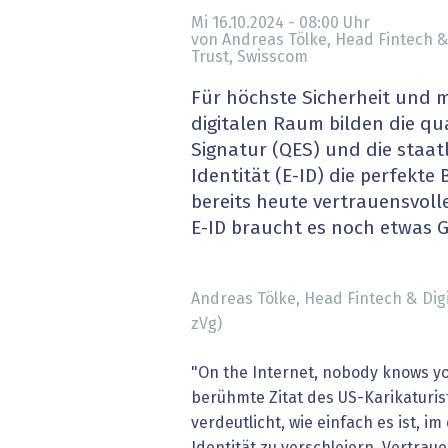
» alle News
Gesund
Mi 16.10.2024 - 08:00
Uhr
von Andreas ­Tölke, Head Fintech &
Trust, Swisscom
Block
Für höchste Sicherheit und 
EU-D
digitalen Raum bilden die qua
Signatur (QES) und die staat
XaaS,
Identität (E-ID) die perfekte 
bereits heute vertrauensvolle
Digita
E-ID braucht es noch etwas 
» alle
Andreas ­Tölke, Head Fintech & Digi
zVg)
"On the Internet, nobody knows yo
berühmte Zitat des US-Karikaturis
verdeutlicht, wie einfach es ist, i
Identität zu verschleiern. Vertraue