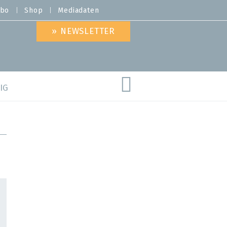
bo
Shop
Mediadaten
» NEWSLETTER
IG
are