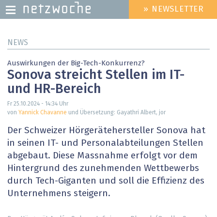
» NEWSLETTER
HEADER
MENU
Direkt
NEWS
zum
Inhalt
Auswirkungen der Big-Tech-Konkurrenz?
Sonova streicht Stellen im IT-
und HR-Bereich
Fr 25.10.2024 - 14:34
Uhr
von
Yannick Chavanne
und Übersetzung: Gayathri Albert, jor
Der Schweizer Hörgerätehersteller Sonova hat
in seinen IT- und Personalabteilungen Stellen
abgebaut. Diese Massnahme erfolgt vor dem
Hintergrund des zunehmenden Wettbewerbs
durch Tech-Giganten und soll die Effizienz des
Unternehmens steigern.