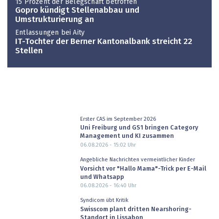
15 Prozent der Belegschaft betroffen
Gopro kündigt Stellenabbau und
Umstrukturierung an
Entlassungen bei Aity
IT-Tochter der Berner Kantonalbank streicht 22
Stellen
Erster CAS im September 2026
Uni Freiburg und GS1 bringen Category
Management und KI zusammen
06.08.2026 - 15:02
Uhr
Angebliche Nachrichten vermeintlicher Kinder
Vorsicht vor "Hallo Mama"-Trick per E-Mail
und Whatsapp
06.08.2026 - 16:40
Uhr
Syndicom übt Kritik
Swisscom plant dritten Nearshoring-
Standort in Lissabon