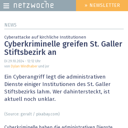
» NEWSLETTER
HEADER
MENU
Direkt
NEWS
zum
Inhalt
Cyberattacke auf kirchliche Institutionen
Cyberkriminelle greifen St. Galler
Stiftsbezirk an
Di 29.10.2024 - 12:12
Uhr
von
Dylan Windhaber
und jor
Ein Cyberangriff legt die administrativen
Dienste einiger Institutionen des St. Galler
Stiftsbezirks lahm. Wer dahintersteckt, ist
aktuell noch unklar.
(Source: geralt / pixabay.com)
Cyberkriminelle haben die administrativen Dienste