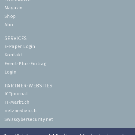
Magazin
Shop
Abo
SERVICES
E-Paper Login
Kontakt
Event-Plus-Eintrag
Login
PARTNER-WEBSITES
ICTjournal
IT-Markt.ch
netzmedien.ch
Swisscybersecurity.net
© NETZMEDIEN AG 2026