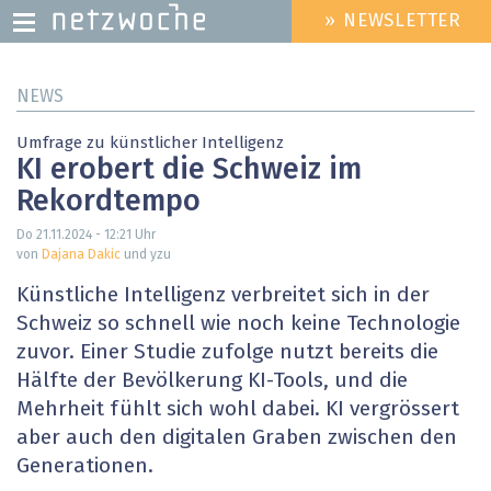
» NEWSLETTER
HEADER
MENU
Direkt
NEWS
zum
Inhalt
Umfrage zu künstlicher Intelligenz
KI erobert die Schweiz im
Rekordtempo
Do 21.11.2024 - 12:21
Uhr
von
Dajana Dakic
und yzu
Künstliche Intelligenz verbreitet sich in der
Schweiz so schnell wie noch keine Technologie
zuvor. Einer Studie zufolge nutzt bereits die
Hälfte der Bevölkerung KI-Tools, und die
Mehrheit fühlt sich wohl dabei. KI vergrössert
aber auch den digitalen Graben zwischen den
Generationen.