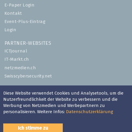
E-Paper Login
Kontakt
Event-Plus-Eintrag
Login
PARTNER-WEBSITES
ICTjournal
IT-Markt.ch
netzmedien.ch
Swisscybersecurity.net
© NETZMEDIEN AG 2026
Diese Website verwendet Cookies und Analysetools, um die
Impressum
Nutzerfreundlichkeit der Website zu verbessern und die
Werbung von Netzmedien und Werbepartnern zu
AGB
personalisieren. Weitere Infos:
Datenschutzerklärung
Nutzungsbestimmungen
Datenschutzerklärung
Ich stimme zu