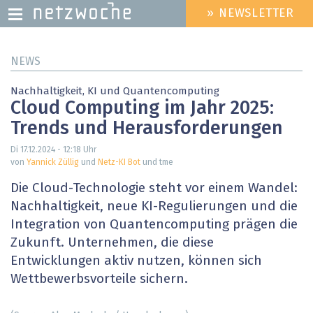
» NEWSLETTER
HEADER
MENU
Direkt
NEWS
zum
Inhalt
Nachhaltigkeit, KI und Quantencomputing
Cloud Computing im Jahr 2025:
Trends und Herausforderungen
Di 17.12.2024 - 12:18
Uhr
von
Yannick Züllig
und
Netz-KI Bot
und tme
Die Cloud-Technologie steht vor einem Wandel:
Nachhaltigkeit, neue KI-Regulierungen und die
Integration von Quantencomputing prägen die
Zukunft. Unternehmen, die diese
Entwicklungen aktiv nutzen, können sich
Wettbewerbsvorteile sichern.