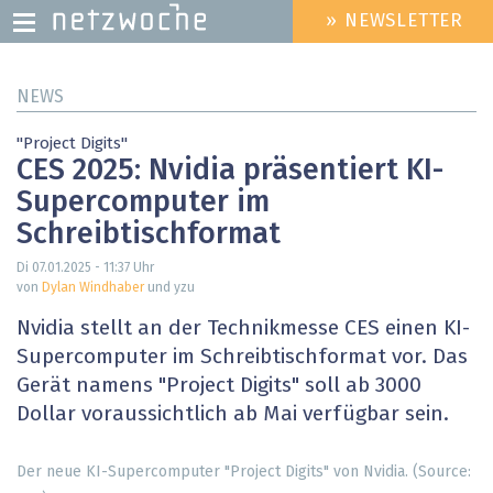
» NEWSLETTER
HEADER
MENU
Direkt
NEWS
zum
Inhalt
"Project Digits"
CES 2025: Nvidia präsentiert KI-
Supercomputer im
Schreibtischformat
Di 07.01.2025 - 11:37
Uhr
von
Dylan Windhaber
und yzu
Nvidia stellt an der Technikmesse CES einen KI-
Supercomputer im Schreibtischformat vor. Das
Gerät namens "Project Digits" soll ab 3000
Dollar voraussichtlich ab Mai verfügbar sein.
Der neue KI-Supercomputer "Project Digits" von Nvidia. (Source: