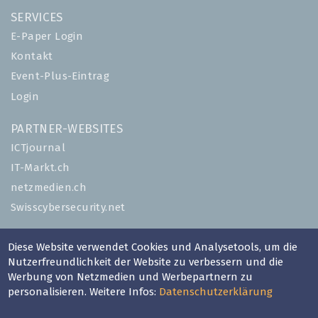
SERVICES
E-Paper Login
Kontakt
Event-Plus-Eintrag
Login
PARTNER-WEBSITES
ICTjournal
IT-Markt.ch
netzmedien.ch
Swisscybersecurity.net
© NETZMEDIEN AG 2026
Diese Website verwendet Cookies und Analysetools, um die
Impressum
Nutzerfreundlichkeit der Website zu verbessern und die
Werbung von Netzmedien und Werbepartnern zu
AGB
personalisieren. Weitere Infos:
Datenschutzerklärung
Nutzungsbestimmungen