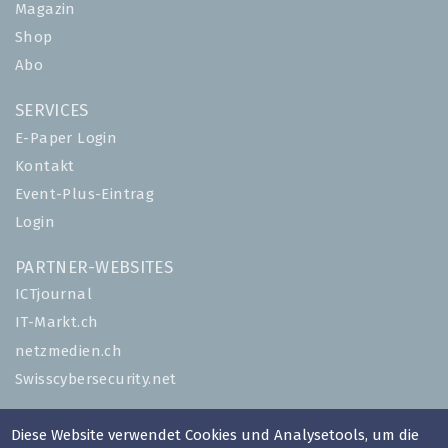
Magazin
Shop
Abo
SERVICES
E-Paper Login
Kontakt
Event-Plus-Eintrag
Login
PARTNER-WEBSITES
ICTjournal
IT-Markt.ch
netzmedien.ch
Swisscybersecurity.net
© NETZMEDIEN AG 2026
Diese Website verwendet Cookies und Analysetools, um die