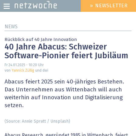
» NEWSLETTER
HEADER
MENU
Direkt
NEWS
zum
Inhalt
Rückblick auf 40 Jahre Innovation
40 Jahre Abacus: Schweizer
Software-Pionier feiert Jubiläum
Fr 24.01.2025 - 10:20
Uhr
von
Yannick Züllig
und dwi
Abacus feiert 2025 sein 40-jähriges Bestehen.
Das Unternehmen aus Wittenbach will auch
weiterhin auf Innovation und Digitalisierung
setzen.
(Source: Annie Spratt / Unsplash)
Abacus Research, gegründet 1985 in Wittenbach, feiert