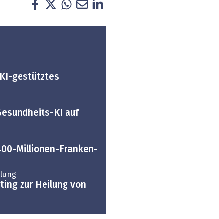
e
 KI-gestütztes
 Gesundheits-KI auf
400-Millionen-Franken-
lung
ing zur Heilung von