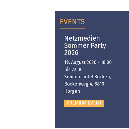
EVENTS
Open-i 2026 | The
Netzmedien
Swiss Innovation
Sommer Party
Platform
2026
6. November 2026 -
19. August 2026 - 18:00
:00 bis 18:00
bis 22:00
ongresshaus Zürich
Seminarhotel Bocken,
Bockenweg 4, 8810
PREMIUM EVENT
Horgen
PREMIUM EVENT