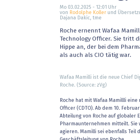
» alle News
Gesund
Mo 03.02.2025 - 12:01
Uhr
von
Rodolphe Koller
und Übersetz
Dajana Dakic, tme
Block
Roche ernennt Wafaa Mamilli 
EU-D
Technology Officer. Sie tritt
Hippe an, der bei dem Pharm
XaaS,
als auch als CIO tätig war.
Digita
Wafaa Mamilli ist die neue Chief Di
» alle
Roche. (Source: zVg)
Roche hat mit Wafaa Mamillli eine 
Officer (CDTO). Ab dem 10. Februar 
Abteilung von Roche auf globaler 
Pharmaunternehmen mitteilt. Sie 
agieren. Mamilli sei ebenfalls Teil
Geschäftsleitung von Roche.