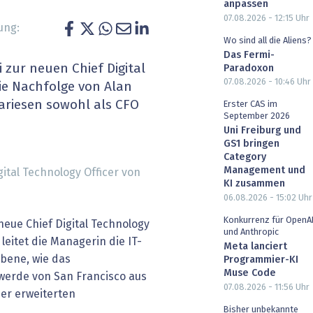
anpassen
heit wird digital
IT for Health
07.08.2026 - 12:15
Uhr
ung:
Wo sind all die Aliens?
chain
Artificial Intelligence
Das Fermi-
zur neuen Chief Digital
Paradoxon
SGVO
Finance 2030
07.08.2026 - 10:46
Uhr
 die Nachfolge von Alan
ariesen sowohl als CFO
Erster CAS im
 Managed Services & Co.
Fintech & Insurtech
September 2026
Uni Freiburg und
GS1 bringen
l Banking
Professional AV & Digital Signage
Category
Management und
gital Technology Officer von
 Dossiers
» alle Specials
KI zusammen
06.08.2026 - 15:02
Uhr
Konkurrenz für OpenA
neue Chief Digital Technology
und Anthropic
leitet die Managerin die IT-
Meta lanciert
Ebene, wie das
Programmier-KI
Muse Code
werde von San Francisco aus
07.08.2026 - 11:56
Uhr
 der erweiterten
Bisher unbekannte