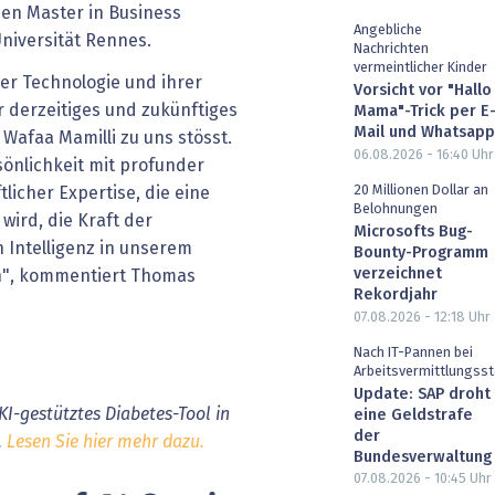
nen Master in Business
Angebliche
Universität Rennes.
Nachrichten
vermeintlicher Kinder
er Technologie und ihrer
Vorsicht vor "Hallo
 derzeitiges und zukünftiges
Mama"-Trick per E
Mail und Whatsapp
 Wafaa Mamilli zu uns stösst.
06.08.2026 - 16:40
Uhr
sönlichkeit mit profunder
20 Millionen Dollar an
licher Expertise, die eine
Belohnungen
wird, die Kraft der
Microsofts Bug-
n Intelligenz in unserem
Bounty-Programm
verzeichnet
", kommentiert Thomas
Rekordjahr
07.08.2026 - 12:18
Uhr
Nach IT-Pannen bei
Arbeitsvermittlungsst
Update: SAP droht
KI-gestütztes Diabetes-Tool in
eine Geldstrafe
der
.
Lesen Sie hier mehr dazu.
Bundesverwaltung
07.08.2026 - 10:45
Uhr