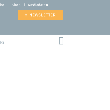
bo
Shop
Mediadaten
» NEWSLETTER
IG
are