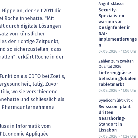
Angriffsklasse
Security-
n Hippe an, der seit 2011 die
Spezialisten
i Roche innehatte. "Mit
warnen vor
ft durch digitale Lösungen
Designfehler in
NAT-
atz von künstlicher
Implementierunge
dies der richtige Zeitpunkt,
n
nd so sicherzustellen, dass
07.08.2026 - 11:50
Uhr
lten", erklärt Roche in der
Zahlen zum zweiten
Quartal 2026
Lieferengpässe
Funktion als CDTO bei Zoetis,
belasten globalen
rgesundheit, tätig. Zuvor
Tabletmarkt
07.08.2026 - 11:06
Uhr
 Lilly, wo sie verschiedene
nnehatte und schliesslich als
Syndicom übt Kritik
des Pharmaunternehmens
Swisscom plant
dritten
Nearshoring-
Standort in
luss in Informatik vom
Lissabon
t d'Economie Appliquée
07.08.2026 - 11:24
Uhr