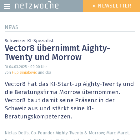
» NEWSLETTER
HEADER
MENU
Direkt
NEWS
zum
Inhalt
Schweizer KI-Spezialist
Vector8 übernimmt Aighty-
Twenty und Morrow
Di 04.03.2025 - 09:00
Uhr
von
Filip Sinjakovic
und cka
Vector8 hat das KI-Start-up Aighty-Twenty und
die Beratungsfirma Morrow übernommen.
Vector8 baut damit seine Präsenz in der
Schweiz aus und stärkt seine KI-
Beratungskompetenzen.
Niclas Delfs, Co-Founder Aighty-Twenty & Morrow; Marc Maret,