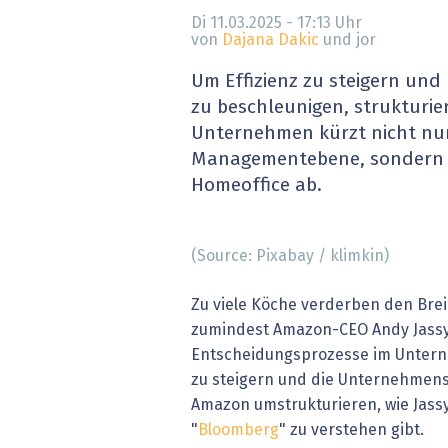
» alle News
Gesund
Di 11.03.2025 - 17:13
Uhr
von
Dajana Dakic
und jor
Block
Um Effizienz zu steigern un
zu beschleunigen, strukturi
EU-D
Unternehmen kürzt nicht nur 
Managementebene, sondern 
XaaS,
Homeoffice ab.
Digita
(Source: Pixabay / klimkin)
» alle
Zu viele Köche verderben den Brei
zumindest Amazon-CEO Andy Jassy
Entscheidungsprozesse im Unterne
zu steigern und die Unternehmens
Amazon umstrukturieren, wie Jassy
"
Bloomberg
" zu verstehen gibt.