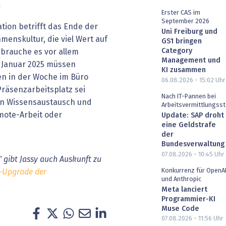
e
Erster CAS im
September 2026
ation betrifft das Ende der
Uni Freiburg und
menskultur, die viel Wert auf
GS1 bringen
Category
 brauche es vor allem
Management und
 Januar 2025 müssen
KI zusammen
en in der Woche im Büro
06.08.2026 - 15:02
Uhr
Präsenzarbeitsplatz sei
Nach IT-Pannen bei
ven Wissensaustausch und
Arbeitsvermittlungsst
mote-Arbeit oder
Update: SAP droht
eine Geldstrafe
der
Bundesverwaltung
07.08.2026 - 10:45
Uhr
 gibt Jassy auch Auskunft zu
Konkurrenz für OpenA
-Upgrade der
und Anthropic
Meta lanciert
Programmier-KI
Muse Code
07.08.2026 - 11:56
Uhr