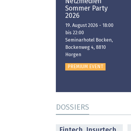
Open-i 2026 | The
Netzmedien
Swiss Innovation
Sommer Party
Platform
2026
6. November 2026 -
19. August 2026 - 18:00
:00 bis 18:00
bis 22:00
ongresshaus Zürich
Seminarhotel Bocken,
Bockenweg 4, 8810
PREMIUM EVENT
Horgen
PREMIUM EVENT
DOSSIERS
DOSSIER
Fintech, Insurtech