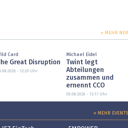
» MEHR NE
ild Card
Michael Eidel
he Great Disruption
Twint legt
Abteilungen
Uhr
3.08.2026 - 12:20
zusammen und
ernennt CCO
Uhr
05.08.2026 - 12:17
» MEHR EVENT