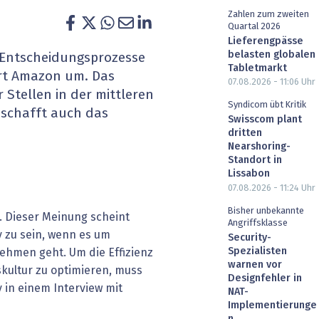
Zahlen zum zweiten
heit wird digital
IT for Health
Quartal 2026
Lieferengpässe
chain
Artificial Intelligence
belasten globalen
d Entscheidungsprozesse
Tabletmarkt
ert Amazon um. Das
SGVO
Finance 2030
07.08.2026 - 11:06
Uhr
Stellen in der mittleren
Syndicom übt Kritik
schafft auch das
 Managed Services & Co.
Fintech & Insurtech
Swisscom plant
dritten
Nearshoring-
l Banking
Professional AV & Digital Signage
Standort in
Lissabon
 Dossiers
» alle Specials
07.08.2026 - 11:24
Uhr
Bisher unbekannte
. Dieser Meinung scheint
Angriffsklasse
 zu sein, wenn es um
Security-
Spezialisten
hmen geht. Um die Effizienz
warnen vor
kultur zu optimieren, muss
Designfehler in
 in einem Interview mit
NAT-
Implementierunge