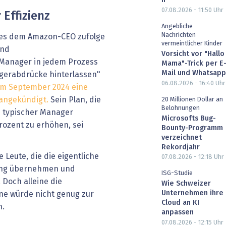
n
07.08.2026 - 11:50
Uhr
Effizienz
Angebliche
Nachrichten
es dem Amazon-CEO zufolge
vermeintlicher Kinder
und
Vorsicht vor "Hallo
Manager in jedem Prozess
Mama"-Trick per E
Mail und Whatsapp
ingerabdrücke hinterlassen"
06.08.2026 - 16:40
Uhr
 im September 2024 eine
angekündigt.
Sein Plan, die
20 Millionen Dollar an
Belohnungen
n typischer Manager
Microsofts Bug-
rozent zu erhöhen, sei
Bounty-Programm
verzeichnet
Rekordjahr
 Leute, die die eigentliche
07.08.2026 - 12:18
Uhr
ung übernehmen und
ISG-Studie
 Doch alleine die
Wie Schweizer
Unternehmen ihre
e würde nicht genug zur
Cloud an KI
n.
anpassen
07.08.2026 - 12:15
Uhr