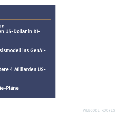
en
n US-Dollar in KI-
sismodell ins GenAI-
ere 4 Milliarden US-
ie-Pläne
WEBCODE
KOO9EG