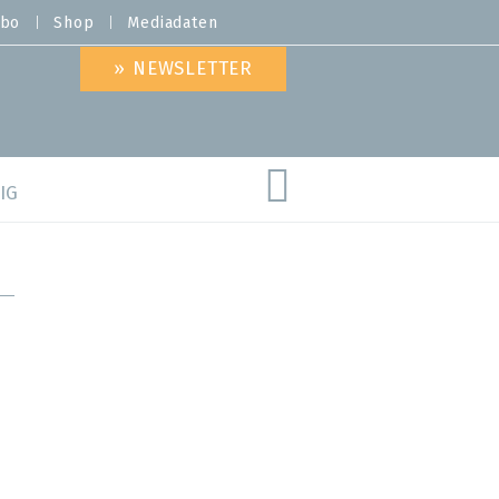
bo
Shop
Mediadaten
» NEWSLETTER
IG
are