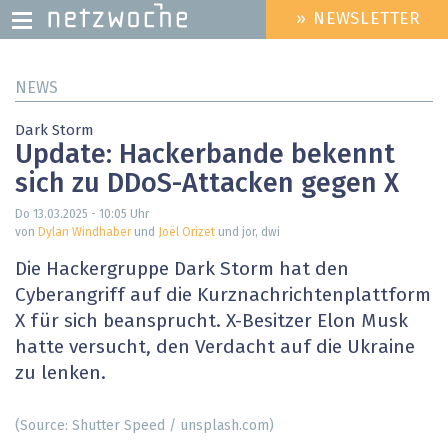
» NEWSLETTER
HEADER
MENU
Direkt
NEWS
zum
Inhalt
Dark Storm
Update: Hackerbande bekennt
sich zu DDoS-Attacken gegen X
Do 13.03.2025 - 10:05
Uhr
von
Dylan Windhaber
und
Joël Orizet
und jor, dwi
Die Hackergruppe Dark Storm hat den
Cyberangriff auf die Kurznachrichtenplattform
X für sich beansprucht. X-Besitzer Elon Musk
hatte versucht, den Verdacht auf die Ukraine
zu lenken.
(Source: Shutter Speed / unsplash.com)