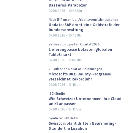
Wo sind all die Aliens?
Das Fermi-Paradoxon
07.08.2026 - 10:46
Uhr
Nach IT-Pannen bei Arbeitsvermittlungsstellen
Update: SAP droht eine Geldstrafe der
Bundesverwaltung
07.08.2026 - 10:45
Uhr
Zahlen zum zweiten Quartal 2026
Lieferengpässe belasten globalen
Tabletmarkt
07.08.2026 - 11:06
Uhr
20 Millionen Dollar an Belohnungen
Microsofts Bug-Bounty-Programm
verzeichnet Rekordjahr
07.08.2026 - 12:18
Uhr
ISG-Studie
Wie Schweizer Unternehmen ihre Cloud
an KI anpassen
07.08.2026 - 12:15
Uhr
Syndicom übt Kritik
Swisscom plant dritten Nearshoring-
Standort in Lissabon