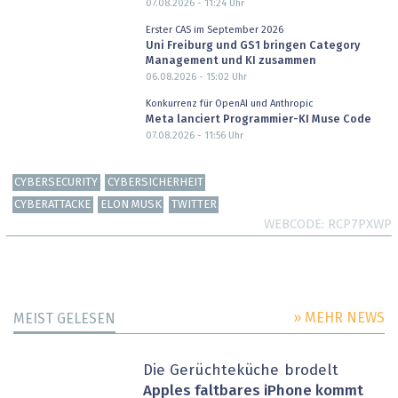
07.08.2026 - 11:24
Uhr
Erster CAS im September 2026
Uni Freiburg und GS1 bringen Category
Management und KI zusammen
06.08.2026 - 15:02
Uhr
Konkurrenz für OpenAI und Anthropic
Meta lanciert Programmier-KI Muse Code
07.08.2026 - 11:56
Uhr
CYBERSECURITY
CYBERSICHERHEIT
CYBERATTACKE
ELON MUSK
TWITTER
WEBCODE
RCP7PXWP
» MEHR NEWS
MEIST GELESEN
Die Gerüchteküche brodelt
Apples faltbares iPhone kommt