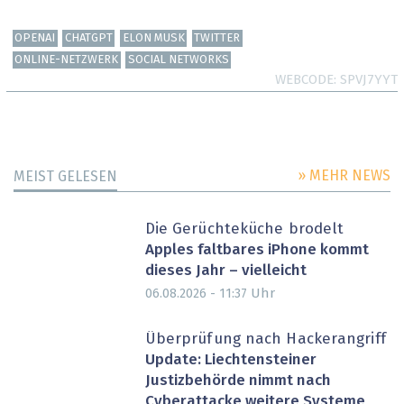
OPENAI
CHATGPT
ELON MUSK
TWITTER
ONLINE-NETZWERK
SOCIAL NETWORKS
WEBCODE
SPVJ7YYT
» MEHR NEWS
MEIST GELESEN
Die Gerüchteküche brodelt
Apples faltbares iPhone kommt
dieses Jahr – vielleicht
Uhr
06.08.2026 - 11:37
Überprüfung nach Hackerangriff
Update: Liechtensteiner
Justizbehörde nimmt nach
Cyberattacke weitere Systeme