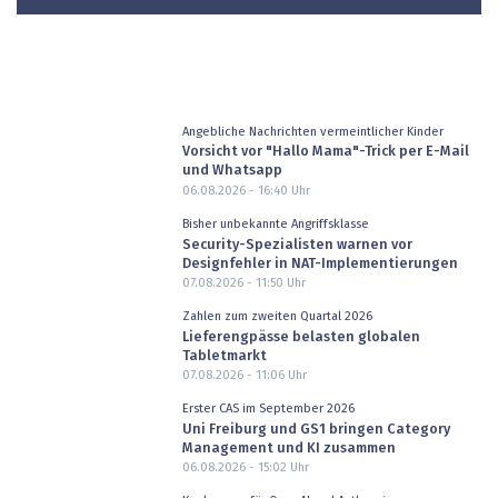
Angebliche Nachrichten vermeintlicher Kinder
Vorsicht vor "Hallo Mama"-Trick per E-Mail
und Whatsapp
06.08.2026 - 16:40
Uhr
Bisher unbekannte Angriffsklasse
Security-Spezialisten warnen vor
Designfehler in NAT-Implementierungen
07.08.2026 - 11:50
Uhr
Zahlen zum zweiten Quartal 2026
Lieferengpässe belasten globalen
Tabletmarkt
07.08.2026 - 11:06
Uhr
Erster CAS im September 2026
Uni Freiburg und GS1 bringen Category
Management und KI zusammen
06.08.2026 - 15:02
Uhr