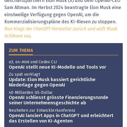
Geschäftspartnern Elon Musk (X) und dem OpenAI-CEO
Sam Altman. Im Herbst 2024 beantragte Elon Musk eine
einstweilige Verfügung gegen OpenAI, um die
Kommerzialisierungspläne des KI-Riesen zu stoppen.
Nun klagt der ChatGPT-Hersteller zurück und wirft Musk
Schikane vor
.
ZUM THEMA
o3, o4-mini und Codex CLI
OpenAI stellt neue KI-Modelle und Tools vor
Zu spät verklagt
Update: Elon Musk kassiert gerichtliche
Niederlage gegen OpenAI
40 Milliarden US-Dollar
OpenAI schliesst grösste Finanzierungsrunde
seiner Unternehmensgeschichte ab
Neuheiten zur Entwicklerkonferenz
OpenAI lanciert Apps in ChatGPT und erleichtert
das Erstellen von KI-Agenten