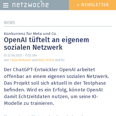
» NEWSLETTER
HEADER
MENU
Direkt
NEWS
zum
Inhalt
Konkurrenz für Meta und Co.
OpenAI tüftelt an eigenem
sozialen Netzwerk
Di 22.04.2025 - 11:52
Uhr
von
Tanja Mettauer
und
Netz-KI Bot
und fsi
Der ChatGPT-Entwickler OpenAI arbeitet
offenbar an einem eigenen sozialen Netzwerk.
Das Projekt soll sich aktuell in der Testphase
befinden. Wird es ein Erfolg, könnte OpenAI
damit Echtzeitdaten nutzen, um seine KI-
Modelle zu trainieren.