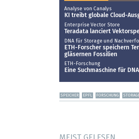
Analyse von Canalys
KI treibt globale Cloud-Au
Enterprise Vector Store
Teradata lanciert Vektorsp
DNA für Storage und Nachverf
ETH-Forscher speichern Te
gläsernen Fossilien
ETH-Forschung
Eine Suchmaschine für DNA
SPEICHER
EPFL
FORSCHUNG
STORAG
MEIST GELESEN