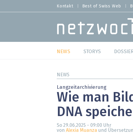
Direkt
Kontakt
Best of Swiss Web
B
HEADER
zum
MENU
Inhalt
MAIN NAVIGATION
NEWS
STORYS
DOSSIE
Live
Best o
NEWS
Wild Card
Best o
Langzeitarchivierung
Wie man Bil
Studien
Best o
DNA speiche
Meinungen
SAP S
Hands-on
Arbei
So 29.06.2025 - 09:00
Uhr
von
Alexia Muanza
und Übersetzun