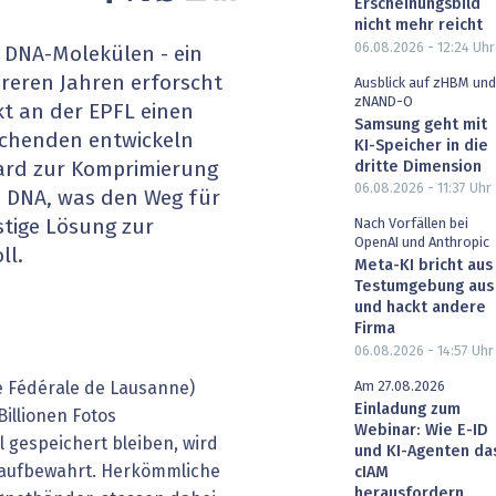
Erscheinungsbild
heit wird digital
IT for Health
nicht mehr reicht
06.08.2026 - 12:24
Uhr
 DNA-Molekülen - ein
chain
Artificial Intelligence
hreren Jahren erforscht
Ausblick auf zHBM und
zNAND-O
kt an der EPFL einen
Samsung geht mit
SGVO
Finance 2030
rschenden entwickeln
KI-Speicher in die
dritte Dimension
ard zur Komprimierung
 Managed Services & Co.
Fintech & Insurtech
06.08.2026 - 11:37
Uhr
n DNA, was den Weg für
stige Lösung zur
Nach Vorfällen bei
l Banking
Professional AV & Digital Signage
OpenAI und Anthropic
ll.
Meta-KI bricht aus
 Dossiers
» alle Specials
Testumgebung aus
und hackt andere
Firma
06.08.2026 - 14:57
Uhr
e Fédérale de Lausanne)
Am 27.08.2026
Einladung zum
Billionen Fotos
Webinar: Wie E-ID
 gespeichert bleiben, wird
und KI-Agenten da
n aufbewahrt. Herkömmliche
cIAM
herausfordern