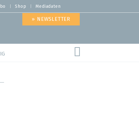
bo
Shop
Mediadaten
» NEWSLETTER
IG
are