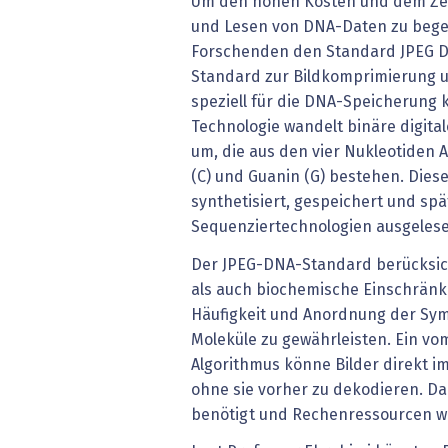
Um den hohen Kosten und dem Ze
und Lesen von DNA-Daten zu bege
Forschenden den Standard JPEG DN
Standard zur Bildkomprimierung u
speziell für die DNA-Speicherung k
Technologie wandelt binäre digit
um, die aus den vier Nukleotiden A
(C) und Guanin (G) bestehen. Die
synthetisiert, gespeichert und spä
Sequenziertechnologien ausgelesen
Der JPEG-DNA-Standard berücksich
als auch biochemische Einschränk
Häufigkeit und Anordnung der Symb
Moleküle zu gewährleisten. Ein vo
Algorithmus könne Bilder direkt i
ohne sie vorher zu dekodieren. D
benötigt und Rechenressourcen w