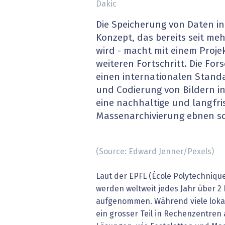
Dakic
» alle News
Gesund
Die Speicherung von Daten in
Block
Konzept, das bereits seit me
wird - macht mit einem Proje
EU-D
weiteren Fortschritt. Die Fo
einen internationalen Stand
XaaS,
und Codierung von Bildern i
eine nachhaltige und langfri
Digita
Massenarchivierung ebnen so
» alle
(Source: Edward Jenner/Pexels)
Laut der EPFL (École Polytechniqu
werden weltweit jedes Jahr über 2 
aufgenommen. Während viele lokal
ein grosser Teil in Rechenzentre