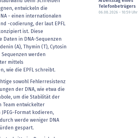
itaufwand beim Schreiben
Arbeitstag eines
Telefonbetrügers
gnen, entwickeln die
06.08.2026 - 10:59
Uhr
A - einen internationalen
nd -codierung, der laut EPFL
onzipiert ist. Diese
ale Daten in DNA-Sequenzen
denin (A), Thymin (T), Cytosin
se Sequenzen werden
ter mittels
, wie die EPFL schreibt.
tige sowohl Fehlerresistenz
ungen der DNA, wie etwa die
ole, um die Stabilität der
m Team entwickelter
m JPEG-Format kodieren,
adurch werde weniger DNA
ürden gespart.