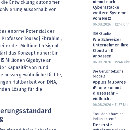
nimmt nach
 die Entwicklung autonomer
Cyberattacke
rchivierung ausserhalb von
weitere Systeme
vom Netz
06.08.2026 - 12:14
Uhr
, das enorme Potenzial der
ISG-Studie
Professor Touradj Ebrahimi,
Wie Schweizer
Unternehmen ihre
eiter der Multimedia Signal
Cloud an KI
lärt das Konzept näher: Ein
anpassen
5 Millionen Gigabyte an
06.08.2026 - 15:46
Uhr
der Kapazität von rund
Die Gerüchteküche
se aussergewöhnliche Dichte,
brodelt
angen Haltbarkeit von DNA,
Apples faltbares
iPhone kommt
nden Lösung für die
dieses Jahr –
vielleicht
06.08.2026 - 11:37
Uhr
ierungsstandard
"You don't have an
ng
indian accent"
Der erste