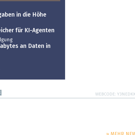
sgaben in die Höhe
eicher für KI-Agenten
olgung
rabytes an Daten in
E
WEBCODE
Y3NEDK
» MEHR NE