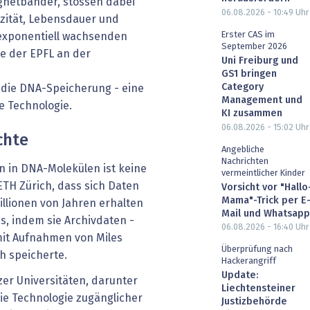
gnetbänder, stossen dabei
06.08.2026 - 10:49
Uhr
azität, Lebensdauer und
Erster CAS im
exponentiell wachsenden
September 2026
 der EPFL an der
Uni Freiburg und
GS1 bringen
Category
die DNA-Speicherung - eine
Management und
e Technologie.
KI zusammen
06.08.2026 - 15:02
Uhr
chte
Angebliche
Nachrichten
n in DNA-Molekülen ist keine
vermeintlicher Kinder
 ETH Zürich, dass sich Daten
Vorsicht vor "Hallo
Mama"-Trick per E
illionen von Jahren erhalten
Mail und Whatsapp
as, indem sie Archivdaten -
06.08.2026 - 16:40
Uhr
mit Aufnahmen von Miles
Überprüfung nach
h speicherte.
Hackerangriff
Update:
er Universitäten, darunter
Liechtensteiner
die Technologie zugänglicher
Justizbehörde