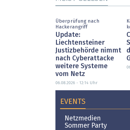
Überprüfung nach
K
Hackerangriff
k
Update:
C
Liechtensteiner
S
Justizbehörde nimmt
d
nach Cyberattacke
weitere Systeme
0
vom Netz
Uhr
06.08.2026 - 12:14
EVENTS
Open-i 2026 | The
Netzmedien
Swiss Innovation
Sommer Party