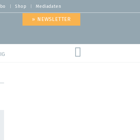
bo
Shop
Mediadaten
» NEWSLETTER
IG
are