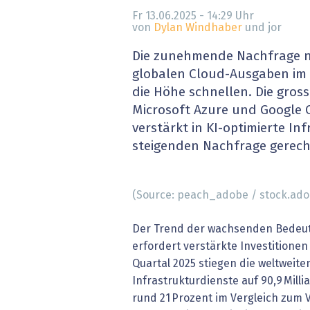
» alle News
Gesund
Fr 13.06.2025 - 14:29
Uhr
von
Dylan Windhaber
und jor
Block
Die zunehmende Nachfrage na
globalen Cloud-Ausgaben im 
EU-D
die Höhe schnellen. Die gros
Microsoft Azure und Google C
XaaS,
verstärkt in KI-optimierte In
steigenden Nachfrage gerech
Digita
» alle
(Source: peach_adobe / stock.ad
Der Trend der wachsenden Bedeu
erfordert verstärkte Investitionen
Quartal 2025 stiegen die weltweit
Infrastrukturdienste auf 90,9 Milli
rund 21 Prozent im Vergleich zum V