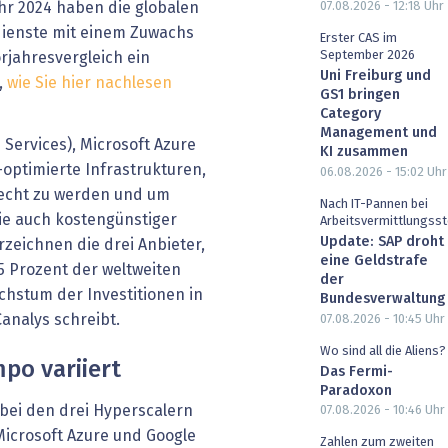
ahr 2024 haben die globalen
07.08.2026 - 12:18
Uhr
dienste mit einem Zuwachs
Erster CAS im
September 2026
orjahresvergleich ein
Uni Freiburg und
,
wie Sie hier nachlesen
GS1 bringen
Category
Management und
Services), Microsoft Azure
KI zusammen
-optimierte Infrastrukturen,
06.08.2026 - 15:02
Uhr
echt zu werden und um
Nach IT-Pannen bei
 wie auch kostengünstiger
Arbeitsvermittlungsst
Update: SAP droht
eichnen die drei Anbieter,
eine Geldstrafe
 Prozent der weltweiten
der
hstum der Investitionen in
Bundesverwaltung
Canalys schreibt.
07.08.2026 - 10:45
Uhr
Wo sind all die Aliens?
po variiert
Das Fermi-
Paradoxon
bei den drei Hyperscalern
07.08.2026 - 10:46
Uhr
Microsoft Azure und Google
Zahlen zum zweiten