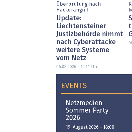
Überprüfung nach
K
Hackerangriff
k
Update:
S
Liechtensteiner
t
Justizbehörde nimmt
nach Cyberattacke
0
weitere Systeme
vom Netz
Uhr
06.08.2026 - 12:14
EVENTS
Open-i 2026 | The
Netzmedien
Swiss Innovation
Sommer Party
Platform
2026
6. November 2026 -
19. August 2026 - 18:00