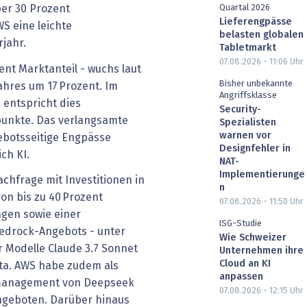
Quartal 2026
er 30 Prozent
Lieferengpässe
S eine leichte
belasten globalen
jahr.
Tabletmarkt
07.08.2026 - 11:06
Uhr
ent Marktanteil - wuchs laut
Bisher unbekannte
ahres um 17 Prozent. Im
Angriffsklasse
 entspricht dies
Security-
unkte. Das verlangsamte
Spezialisten
warnen vor
ebotsseitige Engpässe
Designfehler in
ch KI.
NAT-
Implementierunge
chfrage mit Investitionen in
n
on bis zu 40 Prozent
07.08.2026 - 11:50
Uhr
gen sowie einer
ISG-Studie
edrock-Angebots - unter
Wie Schweizer
 Modelle Claude 3.7 Sonnet
Unternehmen ihre
Cloud an KI
ta. AWS habe zudem als
anpassen
s Management von Deepseek
07.08.2026 - 12:15
Uhr
angeboten. Darüber hinaus