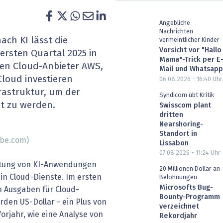
heit wird digital
IT for Health
Angebliche
Nachrichten
chain
Artificial Intelligence
ch KI lässt die
vermeintlicher Kinder
Vorsicht vor "Hallo
ersten Quartal 2025 in
SGVO
Finance 2030
Mama"-Trick per E
sen Cloud-Anbieter AWS,
Mail und Whatsapp
loud investieren
06.08.2026 - 16:40
Uhr
 Managed Services & Co.
Fintech & Insurtech
frastruktur, um der
Syndicom übt Kritik
t zu werden.
l Banking
Professional AV & Digital Signage
Swisscom plant
dritten
Nearshoring-
 Dossiers
» alle Specials
Standort in
obe.com)
Lissabon
07.08.2026 - 11:24
Uhr
tung von KI-Anwendungen
20 Millionen Dollar an
 in Cloud-Dienste. Im ersten
Belohnungen
Microsofts Bug-
en Ausgaben für Cloud-
Bounty-Programm
arden US-Dollar - ein Plus von
verzeichnet
orjahr, wie eine Analyse von
Rekordjahr