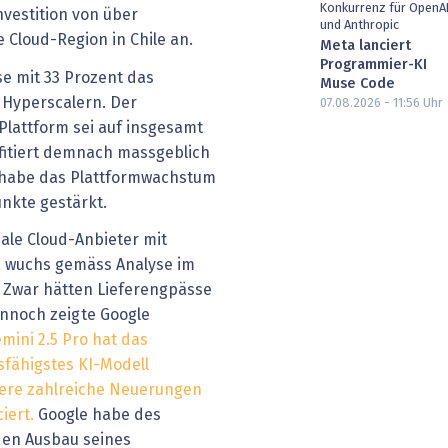
Konkurrenz für OpenA
vestition von über
und Anthropic
e Cloud-Region in Chile an.
Meta lanciert
Programmier-KI
se mit 33 Prozent das
Muse Code
 Hyperscalern. Der
07.08.2026 - 11:56
Uhr
Plattform sei auf insgesamt
fitiert demnach massgeblich
 habe das Plattformwachstum
nkte gestärkt.
bale Cloud-Anbieter mit
, wuchs gemäss Analyse im
. Zwar hätten Lieferengpässe
nnoch zeigte Google
emini 2.5 Pro hat das
sfähigstes KI-Modell
tere zahlreiche Neuerungen
iert.
Google habe des
 den Ausbau seines