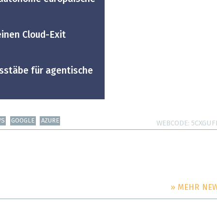
nen ­Cloud-Exit
sstäbe für agentische
WS
GOOGLE
AZURE
WEBCODE
5CXGUF
» MEHR NE