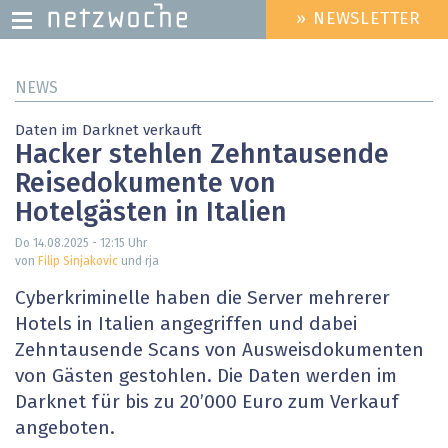
» NEWSLETTER
HEADER
MENU
Direkt
NEWS
zum
Inhalt
Daten im Darknet verkauft
Hacker stehlen Zehntausende
Reisedokumente von
Hotelgästen in Italien
Do 14.08.2025 - 12:15
Uhr
von
Filip Sinjakovic
und rja
Cyberkriminelle haben die Server mehrerer
Hotels in Italien angegriffen und dabei
Zehntausende Scans von Ausweisdokumenten
von Gästen gestohlen. Die Daten werden im
Darknet für bis zu 20’000 Euro zum Verkauf
angeboten.