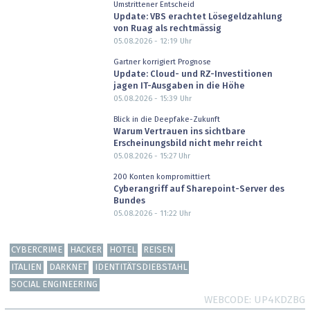
Umstrittener Entscheid
Update: VBS erachtet Lösegeldzahlung
von Ruag als rechtmässig
05.08.2026 - 12:19
Uhr
Gartner korrigiert Prognose
Update: Cloud- und RZ-Investitionen
jagen IT-Ausgaben in die Höhe
05.08.2026 - 15:39
Uhr
Blick in die Deepfake-Zukunft
Warum Vertrauen ins sichtbare
Erscheinungsbild nicht mehr reicht
05.08.2026 - 15:27
Uhr
200 Konten kompromittiert
Cyberangriff auf Sharepoint-Server des
Bundes
05.08.2026 - 11:22
Uhr
CYBERCRIME
HACKER
HOTEL
REISEN
ITALIEN
DARKNET
IDENTITÄTSDIEBSTAHL
SOCIAL ENGINEERING
WEBCODE
UP4KDZBG