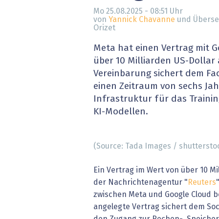
» alle News
Gesund
Mo 25.08.2025 - 08:51
Uhr
von
Yannick Chavanne
und Überset
Orizet
Block
Meta hat einen Vertrag mit G
EU-D
über 10 Milliarden US-Dollar
Vereinbarung sichert dem F
XaaS,
einen Zeitraum von sechs Ja
Infrastruktur für das Traini
Digita
KI-Modellen.
» alle
(Source: Tada Images / shuttersto
Ein Vertrag im Wert von über 10 Mil
der Nachrichtenagentur "
Reuters
zwischen Meta und Google Cloud be
angelegte Vertrag sichert dem S
den Zugang zur Rechen-, Speicher