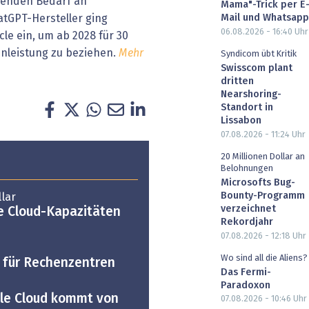
senden Bedarf an
Mama"-Trick per E
atGPT-Hersteller ging
Mail und Whatsapp
06.08.2026 - 16:40
Uhr
cle ein, um ab 2028 für 30
enleistung zu beziehen.
Mehr
Syndicom übt Kritik
Swisscom plant
dritten
Nearshoring-
Standort in
Lissabon
07.08.2026 - 11:24
Uhr
20 Millionen Dollar an
Belohnungen
Microsofts Bug-
Bounty-Programm
llar
verzeichnet
e Cloud-Kapazitäten
Rekordjahr
07.08.2026 - 12:18
Uhr
Wo sind all die Aliens?
I für Rechenzentren
Das Fermi-
Paradoxon
le Cloud kommt von
07.08.2026 - 10:46
Uhr