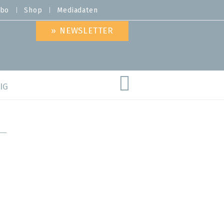
bo
Shop
Mediadaten
» NEWSLETTER
IG
are