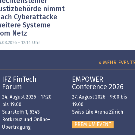
iechtensteiner
ustizbehörde nimmt
ach Cyberattacke
eitere Systeme
vom Netz
Uhr
6.08.2026 - 12:14
» MEHR EVENT
IFZ FinTech
EMPOWER
Forum
Conference 2026
24. August 2026 - 17:20
27. August 2026 - 9:00 bis
bis 19:00
19:00
Suurstoffi 1, 6343
Swiss Life Arena Zürich
Rotkreuz und Online-
PREMIUM EVENT
Übertragung