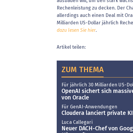
ausbauen will, um den stark wach
Rechenleistung zu decken. Der Ch
allerdings auch einen Deal mit Ora
Milliarden US-Dollar jährlich Rech
dazu lesen Sie hier
.
Artikel teilen:
ZUM THEMA
Für jährlich 30 Milliarden US-Do
OpenAI sichert sich massiv
von Oracle
Für GenAI-Anwendungen
Cloudera lanciert private K
Luca Callegari
Neuer DACH-Chef von Goog