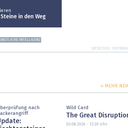
sieren
 Steine in den Weg
ÜNSTLICHE INTELLIGENZ
WEBCODE
9DY8BN
» MEHR NE
berprüfung nach
Wild Card
ackerangriff
The Great Disruptio
pdate:
Uhr
03.08.2026 - 12:20