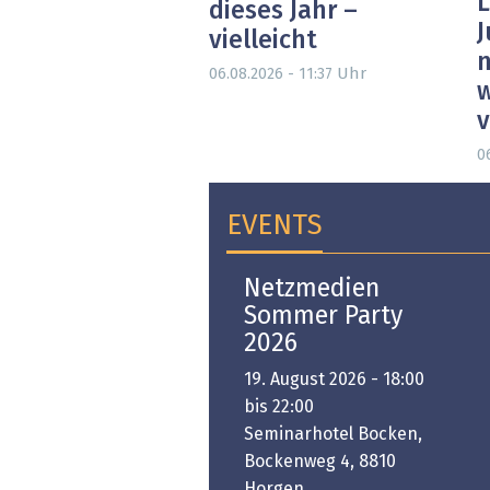
L
dieses Jahr –
J
vielleicht
n
Uhr
06.08.2026 - 11:37
w
0
EVENTS
Open-i 2026 | The
Netzmedien
Swiss Innovation
Sommer Party
Platform
2026
6. November 2026 -
19. August 2026 - 18:00
:00 bis 18:00
bis 22:00
ongresshaus Zürich
Seminarhotel Bocken,
Bockenweg 4, 8810
PREMIUM EVENT
Horgen