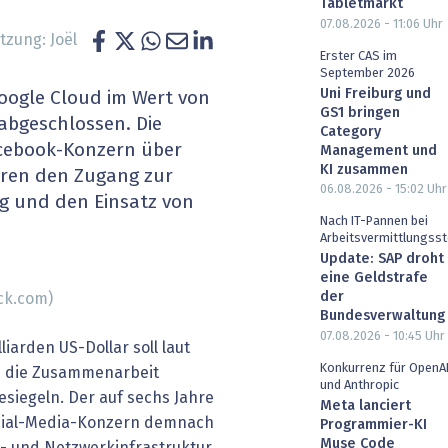
Tabletmarkt
heit wird digital
IT for Health
07.08.2026 - 11:06
Uhr
zung: Joël
Erster CAS im
chain
Artificial Intelligence
September 2026
Uni Freiburg und
oogle Cloud im Wert von
GS1 bringen
SGVO
Finance 2030
 abgeschlossen. Die
Category
acebook-Konzern über
Management und
 Managed Services & Co.
Fintech & Insurtech
KI zusammen
hren den Zugang zur
06.08.2026 - 15:02
Uhr
ng und den Einsatz von
l Banking
Professional AV & Digital Signage
Nach IT-Pannen bei
Arbeitsvermittlungsst
 Dossiers
» alle Specials
Update: SAP droht
eine Geldstrafe
der
ck.com)
Bundesverwaltung
07.08.2026 - 10:45
Uhr
liarden US-Dollar soll laut
Konkurrenz für OpenA
" die Zusammenarbeit
und Anthropic
siegeln. Der auf sechs Jahre
Meta lanciert
ocial-Media-Konzern demnach
Programmier-KI
Muse Code
- und Netzwerkinfrastruktur