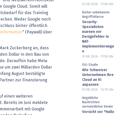
07.08.2026 - 11:56
Uhr
 Google Cloud. Somit will
sbedarf für das Training
Bisher unbekannte
Angriffsklasse
decken. Weder Google noch
Security-
chluss bisher öffentlich.
Spezialisten
warnen vor
Information
" (Paywall) über
Designfehler in
NAT-
Implementierunge
 Mark Zuckerberg an, dass
n
den Dollar in den Bau von
07.08.2026 - 11:50
Uhr
de. Daraufhin habe Meta
ISG-Studie
se um zwei Milliarden Dollar
Wie Schweizer
nfang August bestätigte
Unternehmen ihre
Cloud an KI
Partner zur Finanzierung
anpassen
07.08.2026 - 12:15
Uhr
uf einen weiteren
Angebliche
. Bereits im Juni meldete
Nachrichten
vermeintlicher Kinder
ammenarbeit mit Google
Vorsicht vor "Hallo