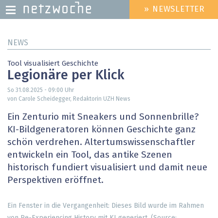
» NEWSLETTER
HEADER
MENU
Direkt
NEWS
zum
Inhalt
Tool visualisiert Geschichte
Legionäre per Klick
So 31.08.2025 - 09:00
Uhr
von Carole Scheidegger, Redaktorin UZH News
Ein Zenturio mit Sneakers und Sonnenbrille?
KI-Bildgeneratoren können Geschichte ganz
schön verdrehen. Altertumswissenschaftler
entwickeln ein Tool, das antike Szenen
historisch fundiert visualisiert und damit neue
Perspektiven eröffnet.
Ein Fenster in die Vergangenheit: Dieses Bild wurde im Rahmen
von Re-Experiencing History mit KI generiert. (Source: