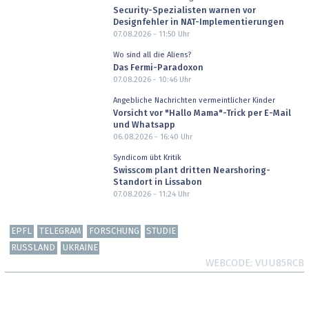
Security-Spezialisten warnen vor
Designfehler in NAT-Implementierungen
07.08.2026 - 11:50
Uhr
Wo sind all die Aliens?
Das Fermi-Paradoxon
07.08.2026 - 10:46
Uhr
Angebliche Nachrichten vermeintlicher Kinder
Vorsicht vor "Hallo Mama"-Trick per E-Mail
und Whatsapp
06.08.2026 - 16:40
Uhr
Syndicom übt Kritik
Swisscom plant dritten Nearshoring-
Standort in Lissabon
07.08.2026 - 11:24
Uhr
EPFL
TELEGRAM
FORSCHUNG
STUDIE
RUSSLAND
UKRAINE
WEBCODE
VUU85RCB