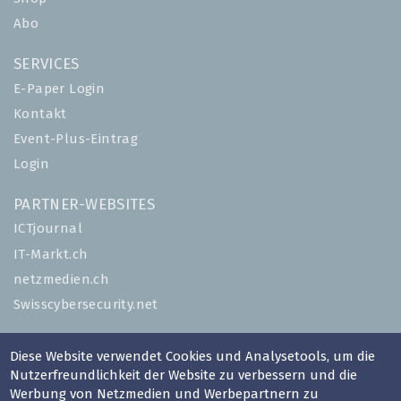
Abo
SERVICES
E-Paper Login
Kontakt
Event-Plus-Eintrag
Login
PARTNER-WEBSITES
ICTjournal
IT-Markt.ch
netzmedien.ch
Swisscybersecurity.net
© NETZMEDIEN AG 2026
Diese Website verwendet Cookies und Analysetools, um die
Impressum
Nutzerfreundlichkeit der Website zu verbessern und die
Werbung von Netzmedien und Werbepartnern zu
AGB