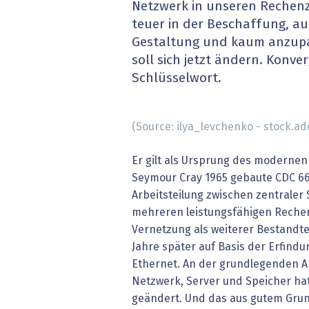
Netzwerk in unseren Rechenze
» alle News
Gesund
teuer in der Beschaffung, au
Gestaltung und kaum anzupa
Block
soll sich jetzt ändern. Konve
Schlüsselwort.
EU-D
XaaS,
(Source: ilya_levchenko - stock.a
Digita
Er gilt als Ursprung des moderne
Seymour Cray 1965 gebaute CDC 660
» alle
Arbeitsteilung zwischen zentraler
mehreren leistungsfähigen Rechene
Vernetzung als weiterer Bestandtei
Jahre später auf Basis der Erfind
Ethernet. An der grundlegenden A
Netzwerk, Server und Speicher hat
geändert. Und das aus gutem Grun