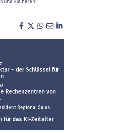
n und kleineren
z
ktur – der Schlüssel für
en
es
die Rechenzentren von
t
resident Regional Sales
für das KI-Zeitalter