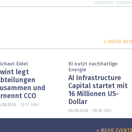
WEBCODE
EXSGRE
» MEHR NE
PARTNER-POST
ichael Eidel
KI nutzt nachhaltige
Energie
wint legt
AI Infrastructure
bteilungen
Capital startet mit
zusammen und
16 Millionen US-
rnennt CCO
Dollar
Uhr
.08.2026 - 12:17
Uhr
06.08.2026 - 10:30
» MEHR EVENT