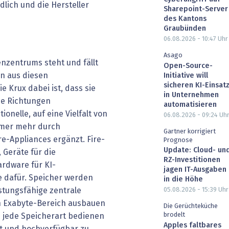
dlich und die Hersteller
Sharepoint-Server
des Kantons
Graubünden
06.08.2026 - 10:47
Uhr
Asago
enzentrums steht und fällt
Open-Source-
n aus diesen
Initiative will
sicheren KI-Einsat
e Krux dabei ist, dass sie
in Unternehmen
che Richtungen
automatisieren
ionelle, auf eine Vielfalt von
06.08.2026 - 09:24
Uh
mmer mehr durch
Gartner korrigiert
e-Appliances ergänzt. Fire­
Prognose
Update: Cloud- un
 Geräte für die
RZ-Investitionen
rdware für KI-
jagen IT-Ausgaben
e dafür. Speicher werden
in die Höhe
stungsfähige zentrale
05.08.2026 - 15:39
Uhr
den Exabyte-Bereich ausbauen
Die Gerüchteküche
brodelt
e jede Speicherart bedienen
Apples faltbares
lt und hochverfügbar zu