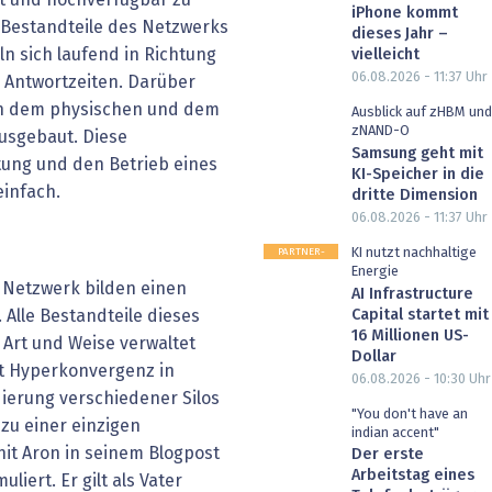
iPhone kommt
e Bestandteile des Netzwerks
dieses Jahr –
n sich laufend in Richtung
vielleicht
06.08.2026 - 11:37
Uhr
 Antwortzeiten. Darüber
en dem physischen und dem
Ausblick auf zHBM und
zNAND-O
usgebaut. Diese
Samsung geht mit
ung und den Betrieb eines
KI-Speicher in die
einfach.
dritte Dimension
06.08.2026 - 11:37
Uhr
PARTNER-
KI nutzt nachhaltige
POST
Energie
s Netzwerk bilden einen
AI Infrastructure
Capital startet mit
 Alle Bestandteile dieses
16 Millionen US-
 Art und Weise verwaltet
Dollar
st Hyperkonvergenz in
06.08.2026 - 10:30
Uhr
ierung verschiedener Silos
"You don't have an
zu einer einzigen
indian accent"
it Aron in seinem Blogpost
Der erste
Arbeitstag eines
iert. Er gilt als Vater