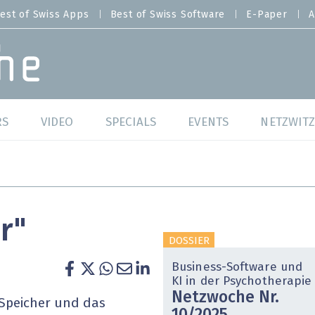
est of Swiss Apps
Best of Swiss Software
E-Paper
A
RS
VIDEO
SPECIALS
EVENTS
NETZWITZ
f Swiss Web
Swiss Digital Ranking
Best of Swiss Web
f Swiss Apps
Datacenter
Best of Swiss Apps
r"
f Swiss Software
Cybersecurity
Best of Swiss Softw
DOSSIER
/4 Hana
IT for Gov
Business-Software und
KI in der Psychotherapie
Netzwoche Nr.
tswelten
Cloud & Managed Services
 Speicher und das