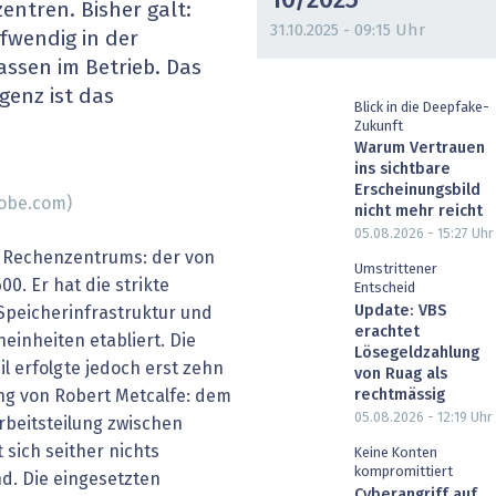
10/2025
ntren. Bisher galt:
heit wird digital
IT for Health
31.10.2025 - 09:15 Uhr
fwendig in der
ssen im Betrieb. Das
chain
Artificial Intelligence
rgenz ist das
Blick in die Deepfake-
Zukunft
SGVO
Finance 2030
Warum Vertrauen
ins sichtbare
 Managed Services & Co.
Fintech & Insurtech
Erscheinungsbild
dobe.com)
nicht mehr reicht
l Banking
Professional AV & Digital Signage
05.08.2026 - 15:27
Uhr
n Rechenzentrums: der von
Umstrittener
0. Er hat die strikte
 Dossiers
» alle Specials
Entscheid
Update: VBS
 Speicherinfrastruktur und
erachtet
inheiten etabliert. Die
Lösegeldzahlung
l erfolgte jedoch erst zehn
von Ruag als
ung von Robert Metcalfe: dem
rechtmässig
05.08.2026 - 12:19
Uhr
rbeitsteilung zwischen
 sich seither nichts
Keine Konten
kompromittiert
d. Die eingesetzten
Cyberangriff auf