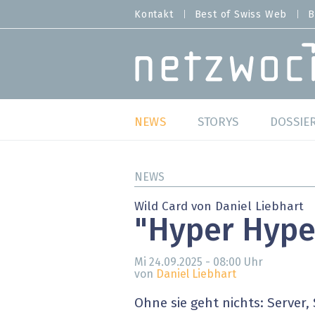
Direkt
Kontakt
Best of Swiss Web
B
HEADER
zum
MENU
Inhalt
MAIN NAVIGATION
NEWS
STORYS
DOSSIE
Live
Best o
NEWS
Wild Card
Best o
Wild Card von Daniel Liebhart
"Hyper Hype
Studien
Best o
Mi 24.09.2025 - 08:00
Uhr
Meinungen
SAP S
von
Daniel Liebhart
Hands-on
Arbei
Ohne sie geht nichts: Server,