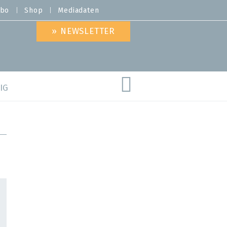
bo
Shop
Mediadaten
» NEWSLETTER
IG
are