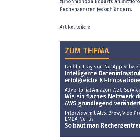
zunehmenden Bedarfs an mittlere
Rechenzentren jedoch ändern.
Artikel teilen:
ZUM THEMA
Fachbeitrag von NetApp Schwei
Intelligente Dateninfrastru
erfolgreiche KI-Innovation
Advertorial Amazon Web Servic
Wie ein flaches Netzwerk 
AWS grundlegend veränder
Interview mit Alex Brew, Vice P
EMEA, Vertiv
So baut man Rechenzentren 