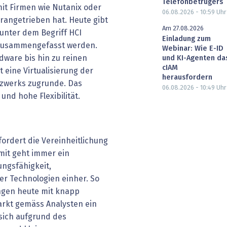
Telefonbetrügers
it Firmen wie Nutanix oder
06.08.2026 - 10:59
Uhr
orangetrieben hat. Heute gibt
Am 27.08.2026
 unter dem Begriff HCI
Einladung zum
 zusammengefasst werden.
Webinar: Wie E-ID
rdware bis hin zu reinen
und KI-Agenten da
cIAM
t eine Virtualisierung der
herausfordern
tzwerks zugrunde. Das
06.08.2026 - 10:49
Uhr
nd hohe Flexibilität.
fordert die Vereinheitlichung
mit geht immer ein
ungsfähigkeit,
ser Technologien einher. So
ungen heute mit knapp
arkt gemäss Analysten ein
sich aufgrund des