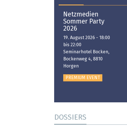
Open-i 2026 | The
Netzmedien
Swiss Innovation
Sommer Party
Platform
2026
6. November 2026 -
19. August 2026 - 18:00
:00 bis 18:00
bis 22:00
ongresshaus Zürich
Seminarhotel Bocken,
Bockenweg 4, 8810
PREMIUM EVENT
Horgen
PREMIUM EVENT
DOSSIERS