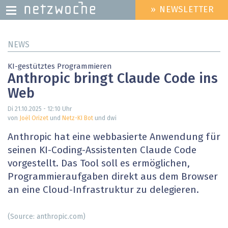
» NEWSLETTER
HEADER
MENU
Direkt
NEWS
zum
Inhalt
KI-gestütztes Programmieren
Anthropic bringt Claude Code ins
Web
Di 21.10.2025 - 12:10
Uhr
von
Joël Orizet
und
Netz-KI Bot
und dwi
Anthropic hat eine webbasierte Anwendung für
seinen KI-Coding-Assistenten Claude Code
vorgestellt. Das Tool soll es ermöglichen,
Programmieraufgaben direkt aus dem Browser
an eine Cloud-Infrastruktur zu delegieren.
(Source: anthropic.com)