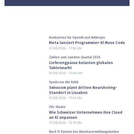
Konkurrenz für OpenAI und Anthropic
Meta lanciert Programmier-KI Muse Code
07.08.2026 - 11:56
Uhr
Zahlen zum zweiten Quartal 2026
Lieferengpässe belasten globalen
Tabletmarkt
07.08.2026 - 11:06
Uhr
Syndicom übt Kritik
Swisscom plant dritten Nearshoring-
Standort in Lissabon
07.08.2026 - 11:24
Uhr
ISG-Studie
Wie Schweizer Unternehmen ihre Cloud
an KI anpassen
07.08.2026 - 12:15
Uhr
Nach IT-Pannen bei Arbeitsvermittlungsstellen