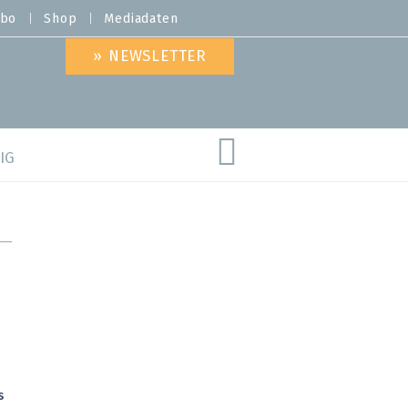
bo
Shop
Mediadaten
» NEWSLETTER
IG
are
s