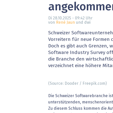
angekomme
» alle News
Gesund
Block
Di 28.10.2025 - 09:42
Uhr
von
René Jaun
und dwi
EU-D
Schweizer Softwareunterneh
Vorreitern für neue Formen 
XaaS,
Doch es gibt auch Grenzen, wi
Software Industry Survey off
Digita
die Branche den wirtschaftl
verzeichnet eine höhere Mita
» alle
(Source: Dooder / Freepik.com)
Die Schweizer Softwarebranche ist
unterstützenden, menschenorient
Zu diesem Schluss kommen die Aut