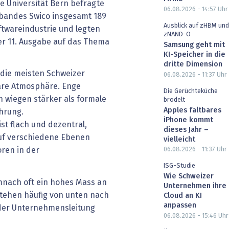
ie Universität Bern befragte
06.08.2026 - 14:57
Uhr
bandes Swico insgesamt 189
Ausblick auf zHBM und
twareindustrie und legten
zNAND-O
r 11. Ausgabe auf das Thema
Samsung geht mit
KI-Speicher in die
dritte Dimension
 die meisten Schweizer
06.08.2026 - 11:37
Uhr
äre Atmosphäre. Enge
Die Gerüchteküche
wiegen stärker als formale
brodelt
Apples faltbares
hrung.
iPhone kommt
st flach und dezentral,
dieses Jahr –
uf verschiedene Ebenen
vielleicht
oren in der
06.08.2026 - 11:37
Uhr
ISG-Studie
Wie Schweizer
mnach oft ein hohes Mass an
Unternehmen ihre
tehen häufig von unten nach
Cloud an KI
anpassen
 der Unternehmensleitung
06.08.2026 - 15:46
Uhr