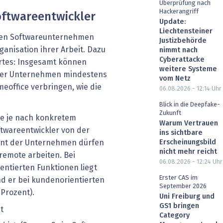
Überprüfung nach
Hackerangriff
oftwareentwickler
Update:
Liechtensteiner
hren Softwareunternehmen
Justizbehörde
ganisation ihrer Arbeit. Dazu
nimmt nach
Cyberattacke
ortes: Insgesamt können
weitere Systeme
 der Unternehmen mindestens
vom Netz
meoffice verbringen, wie die
06.08.2026 - 12:14
Uhr
Blick in die Deepfake-
Zukunft
ede je nach konkretem
Warum Vertrauen
oftwareentwickler von der
ins sichtbare
Erscheinungsbild
ozent der Unternehmen dürfen
nicht mehr reicht
 remote arbeiten. Bei
06.08.2026 - 12:24
Uhr
entierten Funktionen liegt
Erster CAS im
nd er bei kundenorientierten
September 2026
 Prozent).
Uni Freiburg und
GS1 bringen
Category