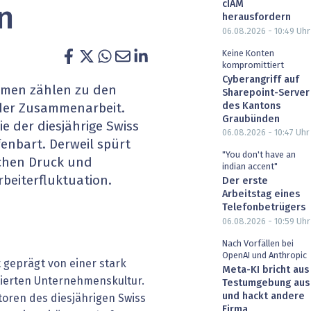
cIAM
n
heit wird digital
IT for Health
herausfordern
06.08.2026 - 10:49
Uhr
chain
Artificial Intelligence
Keine Konten
kompromittiert
Cyberangriff auf
SGVO
Finance 2030
men zählen zu den
Sharepoint-Server
des Kantons
der Zusammenarbeit.
 Managed Services & Co.
Fintech & Insurtech
Graubünden
e der diesjährige Swiss
06.08.2026 - 10:47
Uhr
enbart. Derweil spürt
l Banking
Professional AV & Digital Signage
"You don't have an
ichen Druck und
indian accent"
rbeiterfluktuation.
 Dossiers
» alle Specials
Der erste
Arbeitstag eines
Telefonbetrügers
06.08.2026 - 10:59
Uhr
Nach Vorfällen bei
OpenAI und Anthropic
 geprägt von einer stark
Meta-KI bricht aus
ierten Unternehmenskultur.
Testumgebung aus
und hackt andere
oren des diesjährigen Swiss
Firma