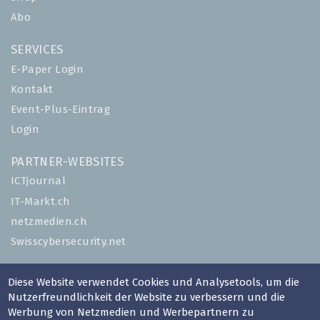
Abo
SERVICES
E-Paper Login
Kontakt
Event-Plus-Eintrag
Login
PARTNER-WEBSITES
ICTjournal
IT-Markt.ch
netzmedien.ch
Swisscybersecurity.net
© NETZMEDIEN AG 2026
Diese Website verwendet Cookies und Analysetools, um die
Impressum
Nutzerfreundlichkeit der Website zu verbessern und die
Werbung von Netzmedien und Werbepartnern zu
AGB