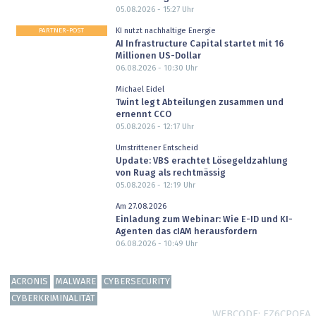
05.08.2026 - 15:27
Uhr
PARTNER-POST
KI nutzt nachhaltige Energie
AI Infrastructure Capital startet mit 16
Millionen US-Dollar
06.08.2026 - 10:30
Uhr
Michael Eidel
Twint legt Abteilungen zusammen und
ernennt CCO
05.08.2026 - 12:17
Uhr
Umstrittener Entscheid
Update: VBS erachtet Lösegeldzahlung
von Ruag als rechtmässig
05.08.2026 - 12:19
Uhr
Am 27.08.2026
Einladung zum Webinar: Wie E-ID und KI-
Agenten das cIAM herausfordern
06.08.2026 - 10:49
Uhr
ACRONIS
MALWARE
CYBERSECURITY
CYBERKRIMINALITÄT
WEBCODE
FZ6CPOEA