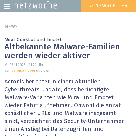
» NEWSLETTER
HEADER
MENU
Direkt
NEWS
zum
Inhalt
Mirai, Quakbot und Emotet
Altbekannte Malware-Familien
werden wieder aktiver
Mi 05.11.2025 - 11:20
Uhr
von
Seraina Huber
und dwi
Acronis berichtet in einem aktuellen
Cyberthreats Update, dass berüchtigte
Malware-Varianten wie Mirai und Emotet
wieder Fahrt aufnehmen. Obwohl die Anzahl
schädlicher URLs und Malware insgesamt
sinkt, verzeichnet das Security-Unternehmen
einen Anstieg bei Datenzugriffen und