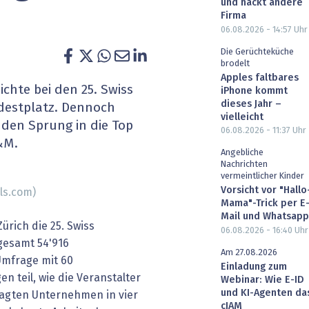
und hackt andere
heit wird digital
IT for Health
Firma
06.08.2026 - 14:57
Uhr
chain
Artificial Intelligence
Die Gerüchteküche
brodelt
Apples faltbares
SGVO
Finance 2030
ichte bei den 25. Swiss
iPhone kommt
dieses Jahr –
destplatz. Dennoch
 Managed Services & Co.
Fintech & Insurtech
vielleicht
den Sprung in die Top
06.08.2026 - 11:37
Uhr
&M.
l Banking
Professional AV & Digital Signage
Angebliche
Nachrichten
vermeintlicher Kinder
 Dossiers
» alle Specials
Vorsicht vor "Hallo
els.com)
Mama"-Trick per E
Mail und Whatsapp
ürich die 25. Swiss
06.08.2026 - 16:40
Uhr
gesamt 54'916
Am 27.08.2026
mfrage mit 60
Einladung zum
n teil, wie die Veranstalter
Webinar: Wie E-ID
und KI-Agenten da
ragten Unternehmen in vier
cIAM