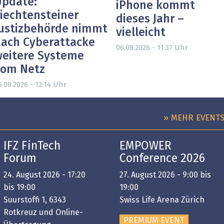
pdate:
iPhone kommt
iechtensteiner
dieses Jahr –
ustizbehörde nimmt
vielleicht
ach Cyberattacke
Uhr
06.08.2026 - 11:37
eitere Systeme
vom Netz
Uhr
6.08.2026 - 12:14
» MEHR EVENT
IFZ FinTech
EMPOWER
Forum
Conference 2026
24. August 2026 - 17:20
27. August 2026 - 9:00 bis
bis 19:00
19:00
Suurstoffi 1, 6343
Swiss Life Arena Zürich
Rotkreuz und Online-
PREMIUM EVENT