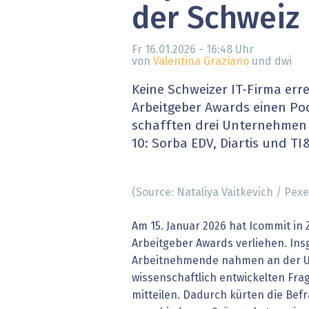
der Schweiz
» alle News
Gesund
Block
Fr 16.01.2026 - 16:48
Uhr
von
Valentina Graziano
und dwi
EU-D
Keine Schweizer IT-Firma erre
Arbeitgeber Awards einen Po
XaaS,
schafften drei Unternehmen 
10: Sorba EDV, Diartis und TI
Digita
» alle
(Source: Nataliya Vaitkevich / Pex
Am 15. Januar 2026 hat Icommit in Z
Arbeitgeber Awards verliehen. Ins
Arbeitnehmende nahmen an der U
wissenschaftlich entwickelten Frage
mitteilen. Dadurch kürten die Bef