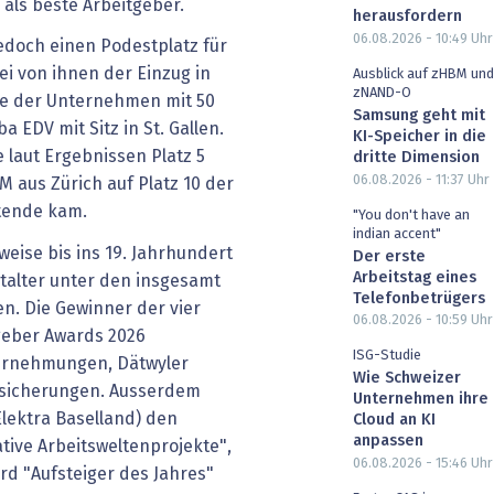
als beste Arbeitgeber.
herausfordern
06.08.2026 - 10:49
Uhr
edoch einen Podestplatz für
i von ihnen der Einzug in
Ausblick auf zHBM und
zNAND-O
rie der Unternehmen mit 50
Samsung geht mit
 EDV mit Sitz in St. Gallen.
KI-Speicher in die
e laut Ergebnissen Platz 5
dritte Dimension
06.08.2026 - 11:37
Uhr
 aus Zürich auf Platz 10 der
itende kam.
"You don't have an
indian accent"
eise bis ins 19. Jahrhundert
Der erste
Arbeitstag eines
stalter unter den insgesamt
Telefonbetrügers
n. Die Gewinner der vier
06.08.2026 - 10:59
Uhr
geber Awards 2026
ISG-Studie
ernehmungen, Dätwyler
Wie Schweizer
ersicherungen. Ausserdem
Unternehmen ihre
lektra Baselland) den
Cloud an KI
anpassen
tive Arbeitsweltenprojekte",
06.08.2026 - 15:46
Uhr
d "Aufsteiger des Jahres"