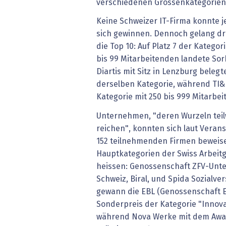
verschiedenen Grössenkategorien 
Keine Schweizer IT-Firma konnte j
sich gewinnen. Dennoch gelang dre
die Top 10: Auf Platz 7 der Katego
bis 99 Mitarbeitenden landete Sorba
Diartis mit Sitz in Lenzburg belegt
derselben Kategorie, während TI&M
Kategorie mit 250 bis 999 Mitarbe
Unternehmen, "deren Wurzeln teilw
reichen", konnten sich laut Veran
152 teilnehmenden Firmen beweise
Hauptkategorien der Swiss Arbeit
heissen: Genossenschaft ZFV-Unt
Schweiz, Biral, und Spida Sozialv
gewann die EBL (Genossenschaft E
Sonderpreis der Kategorie "Innova
während Nova Werke mit dem Awar