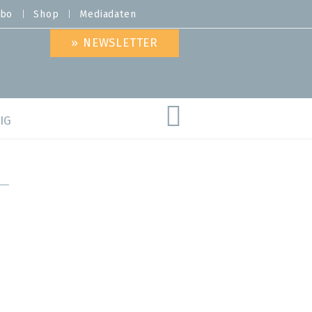
bo
Shop
Mediadaten
» NEWSLETTER
IG
are