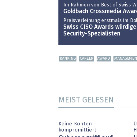
Im Rahmen von Best of Swiss 
Goldbach Crossmedia Award
Preisverleihung erstmals im Do
Swiss CISO Awards würdige
Security-Spezialisten
RANKING
CAREER
AWARD
MANAGEMEN
MEIST GELESEN
Keine Konten
Ü
kompromittiert
H