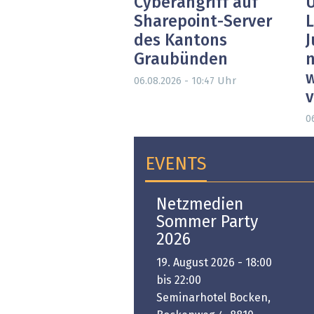
Cyberangriff auf
U
Sharepoint-Server
L
des Kantons
J
Graubünden
n
w
Uhr
06.08.2026 - 10:47
0
EVENTS
Open-i 2026 | The
Netzmedien
Swiss Innovation
Sommer Party
Platform
2026
6. November 2026 -
19. August 2026 - 18:00
:00 bis 18:00
bis 22:00
ongresshaus Zürich
Seminarhotel Bocken,