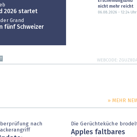
Erscheinungsbild
Web
nicht mehr reicht
 2026 startet
06.08.2026 - 12:24
Uhr
lder Grand
n fünf Schweizer
T
WEBCODE
ZGUZ8D
» MEHR NE
berprüfung nach
Die Gerüchteküche brodel
ackerangriff
Apples faltbares