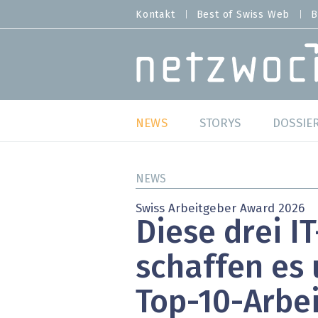
Direkt
Kontakt
Best of Swiss Web
B
HEADER
zum
MENU
Inhalt
MAIN NAVIGATION
NEWS
STORYS
DOSSIE
Live
Best o
NEWS
Wild Card
Best o
Swiss Arbeitgeber Award 2026
Diese drei I
Studien
Best o
schaffen es 
Meinungen
SAP S
Top-10-Arbe
Hands-on
Arbei