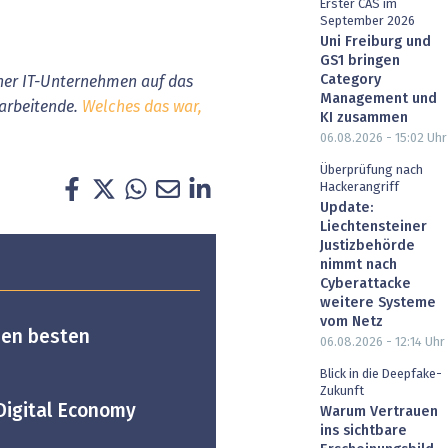
Erster CAS im
September 2026
Uni Freiburg und
GS1 bringen
Category
rner IT-Unternehmen auf das
Management und
tarbeitende.
Welches das war,
KI zusammen
06.08.2026 - 15:02
Uhr
Überprüfung nach
Hackerangriff
Update:
Liechtensteiner
Justizbehörde
nimmt nach
Cyberattacke
weitere Systeme
vom Netz
den besten
06.08.2026 - 12:14
Uhr
Blick in die Deepfake-
Zukunft
Digital Economy
Warum Vertrauen
ins sichtbare