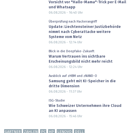
Vorsicht vor "Hallo-Mama"-Trick per E-Mail
und Whatsapp
06.08.2026 - 16:40
Uhr
Überprüfung nach Hackerangriff
Update: Liechtensteiner Justizbehörde
nimmt nach Cyberattacke weitere
Systeme vom Netz
06.08.2026 - 12:14
Uhr
Blick in die Deepfake-Zukunft
Warum Vertrauen ins sichtbare
Erscheinungsbild nicht mehr reicht
06.08.2026 - 12:24
Uhr
Ausblick auf zHBM und zNAND-O
Samsung geht mit KI-Speicher in die
dritte Dimension
06.08.2026 - 11:37
Uhr
ISG-Studie
Wie Schweizer Unternehmen ihre Cloud
an KI anpassen
06.08.2026 - 15:46
Uhr
GARTNER
ZAHLEN
PC
HP
LENOVO
DELL