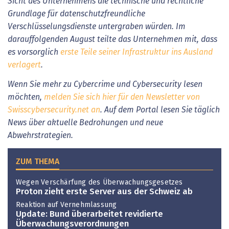
Sicht des Unternehmens die technische und rechtliche
Grundlage für datenschutzfreundliche
Verschlüsselungsdienste untergraben würden. Im
darauffolgenden August teilte das Unternehmen mit, dass
es vorsorglich
erste Teile seiner Infrastruktur ins Ausland
verlagert
.
Wenn Sie mehr zu Cybercrime und Cybersecurity lesen
möchten,
melden Sie sich hier für den Newsletter von
Swisscybersecurity.net an
. Auf dem Portal lesen Sie täglich
News über aktuelle Bedrohungen und neue
Abwehrstrategien.
ZUM THEMA
Wegen Verschärfung des Überwachungsgesetzes
Proton zieht erste Server aus der Schweiz ab
Reaktion auf Vernehmlassung
Update: Bund überarbeitet revidierte
Überwachungsverordnungen