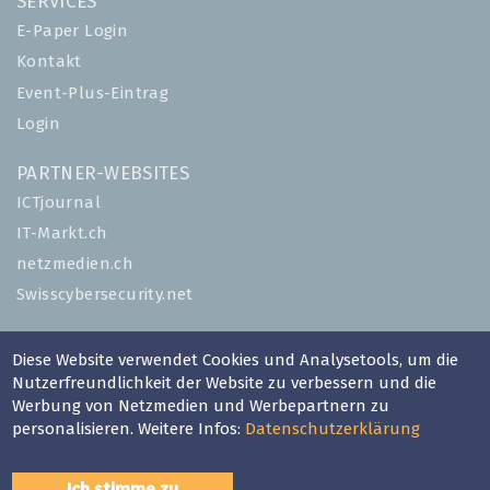
SERVICES
E-Paper Login
Kontakt
Event-Plus-Eintrag
Login
PARTNER-WEBSITES
ICTjournal
IT-Markt.ch
netzmedien.ch
Swisscybersecurity.net
© NETZMEDIEN AG 2026
Diese Website verwendet Cookies und Analysetools, um die
Impressum
Nutzerfreundlichkeit der Website zu verbessern und die
AGB
Werbung von Netzmedien und Werbepartnern zu
personalisieren. Weitere Infos:
Datenschutzerklärung
Nutzungsbestimmungen
Datenschutzerklärung