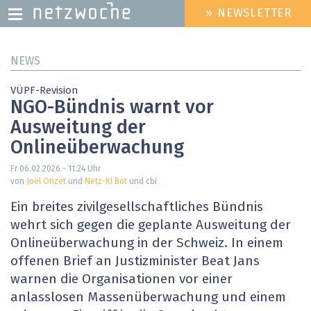
» NEWSLETTER
HEADER
MENU
Direkt
NEWS
zum
Inhalt
VÜPF-Revision
NGO-Bündnis warnt vor
Ausweitung der
Onlineüberwachung
Fr 06.02.2026 - 11:24
Uhr
von
Joël Orizet
und
Netz-KI Bot
und cbi
Ein breites zivilgesellschaftliches Bündnis
wehrt sich gegen die geplante Ausweitung der
Onlineüberwachung in der Schweiz. In einem
offenen Brief an Justizminister Beat Jans
warnen die Organisationen vor einer
anlasslosen Massenüberwachung und einem